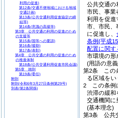
利用の促進)
公共交通の
第12条
(交通不便地域における地域
市民、事業
交通計画)
第13条
(公共交通利用促進協定の締
利用を促進
結等)
市、市民、
第14条
(意識の高揚等)
第3章
公共交通の利用の促進のため
に促進し、
の支援等
条例
(平成1
第15条
(国等への要請)
第16条
(援助)
配置に関す
第17条
(表彰)
市環境の形
第4章
公共交通の利用の促進のため
の推進体制
(用語の意義
第18条
(公共交通利用促進市民会議)
第5章
雑則
第2条
この
第19条
(委任)
る区域をい
附則
附則
(令和6年3月27日条例第29号)
2
この条例
別表
(第2条関係)
渋滞の緩和
交通機関に
(基本理念)
第3条
公共