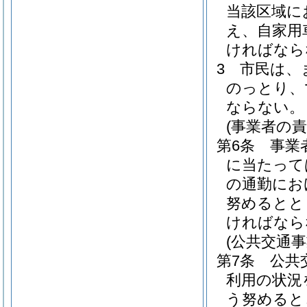
当該区域に
え、自家用
ければなら
3
市民は、
のっとり、
ならない。
(事業者の責
第6条
事業
に当たって
の通勤にお
努めるとと
ければなら
(公共交通事
第7条
公共
利用の状況
う努めると