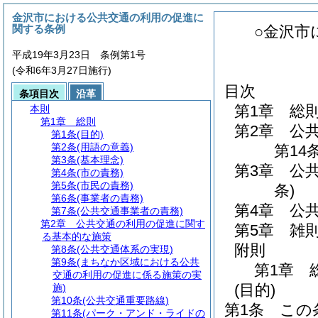
金沢市における公共交通の利用の促進に
関する条例
○金沢市
平成19年3月23日 条例第1号
(令和6年3月27日施行)
目次
条項目次
沿革
第1章
総
本則
第1章
総則
第2章
公
第1条
(目的)
第2条
(用語の意義)
第14条
第3条
(基本理念)
第3章
公
第4条
(市の責務)
第5条
(市民の責務)
条)
第6条
(事業者の責務)
第4章
公
第7条
(公共交通事業者の責務)
第2章
公共交通の利用の促進に関す
第5章
雑
る基本的な施策
附則
第8条
(公共交通体系の実現)
第9条
(まちなか区域における公共
第1章
交通の利用の促進に係る施策の実
(目的)
施)
第10条
(公共交通重要路線)
第1条
この
第11条
(パーク・アンド・ライドの