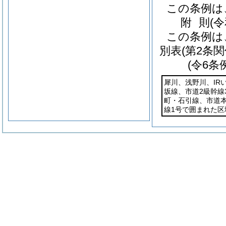
この条例は
附
則
(
この条例は
別表
(第2条関
(令6条
犀川、浅野川、IR
坂線、市道2級幹線
町・石引線、市道本
線1号で囲まれた区