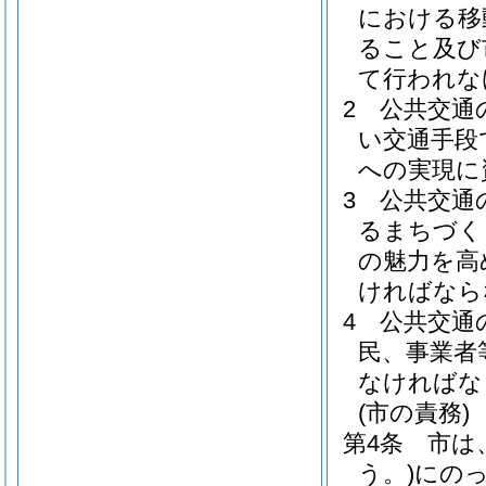
における移
ること及び
て行われな
2
公共交通
い交通手段
への実現に
3
公共交通
るまちづく
の魅力を高
ければなら
4
公共交通
民、事業者
なければな
(市の責務)
第4条
市は
う。)
にの