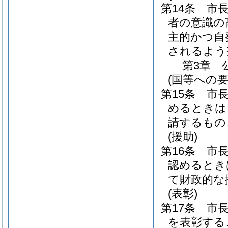
第14条
市
者の意識の
主的かつ自
されるよう
第3章
(国等への要
第15条
市
めるときは
請するもの
(援助)
第16条
市
認めるとき
て財政的な
(表彰)
第17条
市
を表彰する