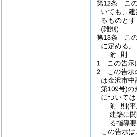
第12条
こ
いても、建
るものとす
(雑則)
第13条
こ
に定める。
附
則
1
この告示
2
この告示
は金沢市中
第109号)
の
については
附
則
(
建築に関
る指導要
この告示は