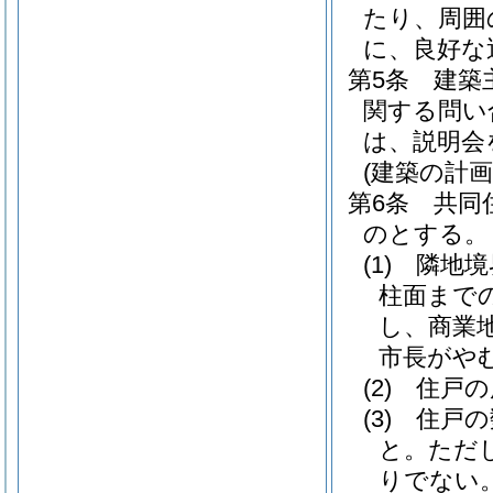
たり、周囲
に、良好な
第5条
建築
関する問い
は、説明会
(建築の計
第6条
共同
のとする。
(1)
隣地境
柱面まで
し、商業
市長がや
(2)
住戸の
(3)
住戸の
と。
ただ
りでない