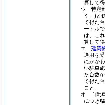
算して得
ウ
特定
く。)
と
て得た台
ートル
は、これ
算して得
エ
建築
適用を受
にかか
い駐車施
た台数
て得た台
こと。
オ
自動
につき幅