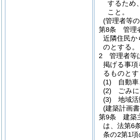
するため
こと。
(管理者等の
第8条
管理
近隣住民か
のとする。
2
管理者等
掲げる事項
るものとす
(1)
自動車
(2)
ごみに
(3)
地域活
(建築計画書
第9条
建築
は、法第6
条の2第1