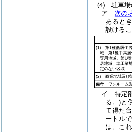
(4)
駐車場
ア
次の
あるとき
設ける
(1)
第1種低層住居
域、第1種中高層
専用地域、第1種
居地域、準工業
定のない区域
(2)
商業地域及び
備考 ワンルーム形
イ
特定
る。)
と
て得た台
ートル
は、これ