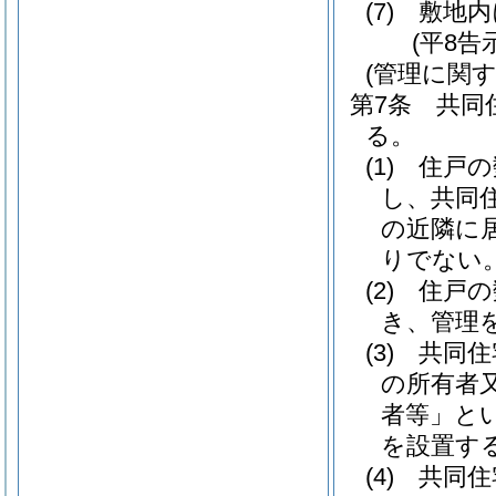
(7)
敷地内
(平8告
(管理に関す
第7条
共同
る。
(1)
住戸の
し、共同
の近隣に
りでない
(2)
住戸の
き、管理
(3)
共同住
の所有者
者等」とい
を設置す
(4)
共同住