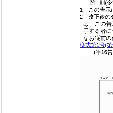
附
則
(
1
この告示
2
改正後の
は、この告
手する者に
なお従前の
様式第1号
(
(平16