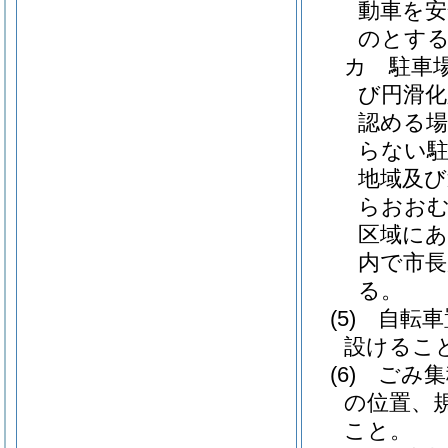
動車を
のとす
カ
駐車
び円滑化
認める場
らない駐
地域及び
らおおむ
区域にあ
内で市
る。
(5)
自転車
設けるこ
(6)
ごみ集
の位置、
こと。