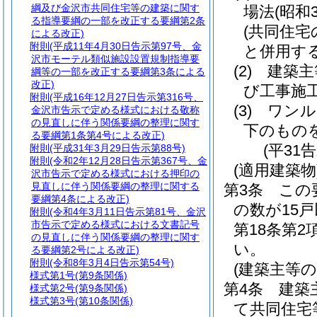
綱及び金沢市共同住宅等の建築に関す
場法
(昭和
る指導要綱の一部を改正する要綱第2条
(共同住宅
による改正)
附則
(平成11年4月30日告示第97号、金
と併用す
沢市モーテル類似施設設置規制指導要
(2)
建築主
綱等の一部を改正する要綱第3条による
改正)
び工事施
附則
(平成16年12月27日告示第316号、
(3)
ワンル
金沢市告示で定める様式における敬称
の見直しに伴う関係要綱の整理に関す
下のもの
る要綱第1条第4号による改正)
(平31
附則
(平成31年3月29日告示第88号)
附則
(令和2年12月28日告示第367号、金
(適用建築物
沢市告示で定める様式における押印の
見直しに伴う関係要綱の整理に関する
第3条
この
要綱第4条による改正)
の数が15
附則
(令和4年3月11日告示第81号、金沢
市告示で定める様式における文書記号
第18条第
の見直しに伴う関係要綱の整理に関す
い。
る要綱第2号による改正)
附則
(令和8年3月4日告示第54号)
(建築主等の
様式第1号
(第9条関係)
第4条
建築
様式第2号
(第9条関係)
様式第3号
(第10条関係)
て共同住宅