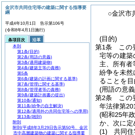
金沢市共同住宅等の建築に関する指導要
綱
○金沢市
平成4年10月1日 告示第106号
(令和8年4月1日施行)
(目的)
条項目次
沿革
第1条
この
本則
第1条
(目的)
宅等の建築
第2条
(用語の意義)
第3条
(適用建築物)
主、所有者
第4条
(建築主等の責務)
紛争を未然
第5条
第6条
(建築の計画に関する基準)
ることを目
第7条
(管理に関する基準)
(用語の意義
第8条
(管理者等の責務)
第9条
(建築計画書の提出)
第2条
この
第10条
(通知)
年法律第2
第11条
(紛争の自主解決)
第12条
(適用外の共同住宅等への準用)
(昭和25年政
第13条
(雑則)
か、次に定
附則
附則
(平成8年3月29日告示第50号、金沢
(1)
共同住
市中高層建築物の建築に関する指導要