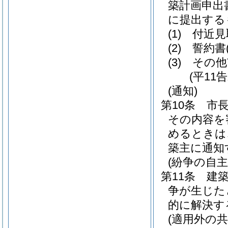
築計画申出
に提出する
(1)
付近見
(2)
誓約書
(3)
その他
(平11
(通知)
第10条
市
その内容を
めるときは
築主に通知
(紛争の自主
第11条
建
争が生じた
的に解決す
(適用外の