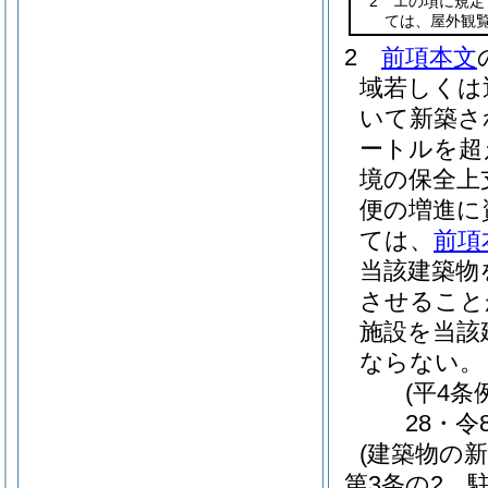
2 エの項に規
ては、屋外観
2
前項本文
域若しくは
いて新築さ
ートルを超
境の保全上
便の増進に
ては、
前項
当該建築物
させること
施設を当該
ならない。
(平4条
28・令
(建築物の
第3条の2