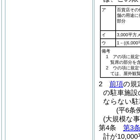
ア
百貨店その
舗の用途に
部分
イ
3,000平
ウ
1－
(
(6,0
備考
1 アの項に規
覧席の部分を
2 ウの項に規
ては、屋外観
2
前項
の規
の駐車施設
ならない駐
(平6条
(大規模な事
第4条
第3
計が10,