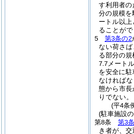
す利用者の
分の規模を
ートル以上
ることがで
5
第3条の2
ない荷さば
る部分の規
7.7メー
を安全に駐
なければな
態から市長
りでない。
(平4条
(駐車施設の
第8条
第3
き者が、交