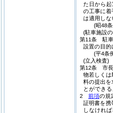
た日から起
の工事に着
は適用しな
(昭48
(駐車施設の
第11条
駐
設置の目的
(平4条
(立入検査)
第12条
市
物若しくは
料の提出を
とができる
2
前項
の規
証明書を携
しなければ