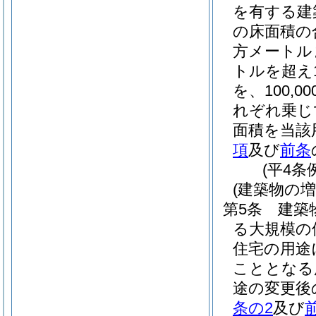
を有する建
の床面積の合
方メートルま
トルを超え1
を、100,
れぞれ乗じ
面積を当該
項
及び
前条
(平4条
(建築物の
第5条
建築
る大規模の
住宅の用途
こととなる
途の変更後
条の2
及び