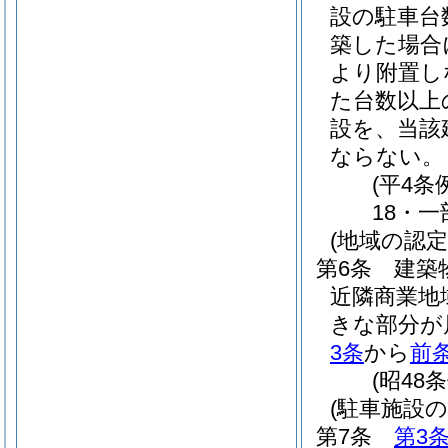
設の駐車台
築した場合
より附置し
た台数以上
設を、当該
ならない。
(平4条
18・一
(地域の認定
第6条
建築
近隣商業地
きな部分が
3条
から
前
(昭48
(駐車施設の
第7条
第3