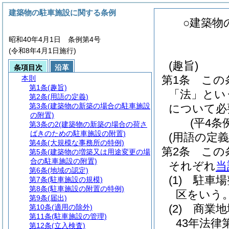
建築物の駐車施設に関する条例
○建築物
昭和40年4月1日 条例第4号
(令和8年4月1日施行)
(趣旨)
条項目次
沿革
第1条
この
本則
第1条
(趣旨)
「法」とい
第2条
(用語の定義)
第3条
(建築物の新築の場合の駐車施設
について必
の附置)
(平4条
第3条の2
(建築物の新築の場合の荷さ
ばきのための駐車施設の附置)
(用語の定義
第4条
(大規模な事務所の特例)
第2条
この
第5条
(建築物の増築又は用途変更の場
合の駐車施設の附置)
それぞれ
当
第6条
(地域の認定)
(1)
駐車場
第7条
(駐車施設の規模)
第8条
(駐車施設の附置の特例)
区をいう
第9条
(届出)
(2)
商業地
第10条
(適用の除外)
第11条
(駐車施設の管理)
43年法律第
第12条
(立入検査)