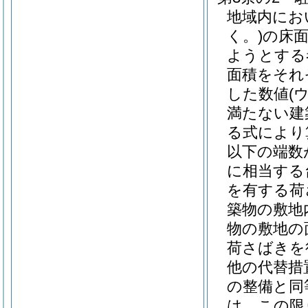
地域内にお
く。)
の床面
ようとする
面積をそれ
した数値
(
満たない建
る式により
以下の端数
に相当する
を有する荷
築物の敷地
物の敷地の
荷さばきを
他の代替措
の整備と同
は、この限