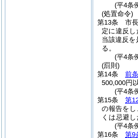
(平4条
(処置命令)
第13条
市
定に違反し
当該違反を
る。
(平4条
(罰則)
第14条
前
500,00
(平4条
第15条
第1
の報告をし
くは忌避した
(平4条
第16条
第9