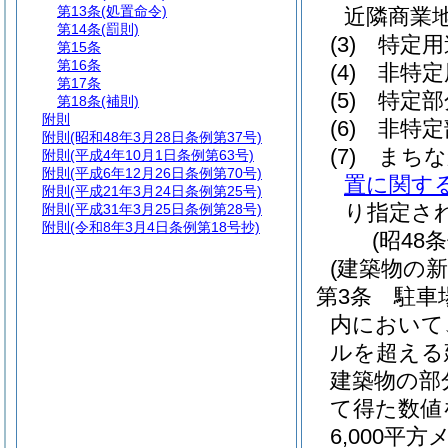
第13条
(処置命令)
近隣商業
第14条
(罰則)
(3)
特定用
第15条
第16条
(4)
非特定
第17条
(5)
特定部
第18条
(補則)
附則
(6)
非特定
附則
(昭和48年3月28日条例第37号)
(7)
まち
附則
(平成4年10月1日条例第63号)
附則
(平成6年12月26日条例第70号)
置に関す
附則
(平成21年3月24日条例第25号)
り指定さ
附則
(平成31年3月25日条例第28号)
附則
(令和8年3月4日条例第18号抄)
(昭48
(建築物の
第3条
駐車
内において
ルを超える
建築物の部
て得た数値
6,000