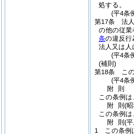
処する。
(平4条
第17条
法
の他の従業
条
の違反行
法人又は人
(平4条
(補則)
第18条
こ
(平4条
附
則
この条例は
附
則
(
この条例は
附
則
(
1
この条例