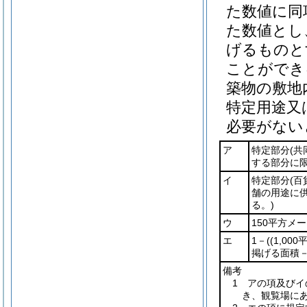
た数値に同
た数値とし
げるものと
ことができ
築物の敷地
特定用途又
必要がない
ア
特定部分
(
する部分に限
イ
特定部分
(
舗の用途に
る。)
ウ
150平方メ
エ
1－
(
(1,00
掲げる面積－
備考
1 アの項及び
き、観覧場に