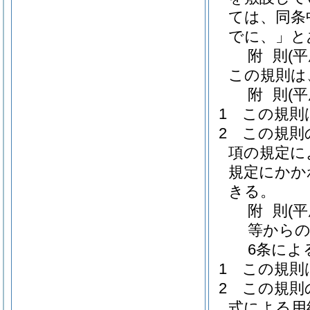
ては、同条
でに、」と
附
則
(
この規則は
附
則
(
1
この規則
2
この規則
項の規定に
規定にかか
きる。
附
則
(
等からの
6条によ
1
この規則
2
この規則
式による用