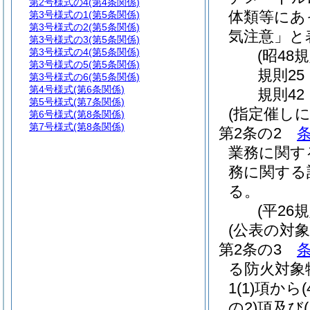
第2号様式の4
(第4条関係)
体類等にあ
第3号様式の1
(第5条関係)
第3号様式の2
(第5条関係)
気注意」と
第3号様式の3
(第5条関係)
第3号様式の4
(第5条関係)
(昭48
第3号様式の5
(第5条関係)
規則25
第3号様式の6
(第5条関係)
第4号様式
(第6条関係)
規則42
第5号様式
(第7条関係)
(指定催し
第6号様式
(第8条関係)
第7号様式
(第8条関係)
第2条の2
条
業務に関す
務に関する
る。
(平26
(公表の対
第2条の3
条
る防火対象
1
(1)
項から
(
の2)
項及び