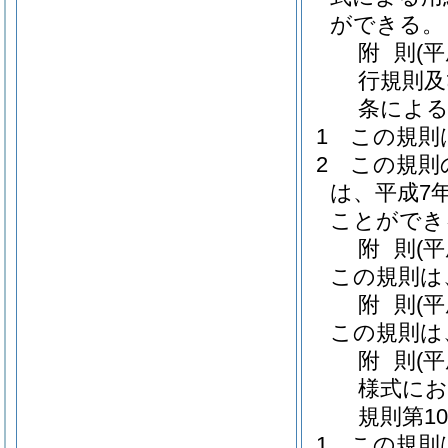
ができる。
附
則
(
行規則及
条による
1
この規則
2
この規則
は、平成7
ことができ
附
則
(
この規則は
附
則
(
この規則は
附
則
(平
様式にお
規則第1
1
この規則