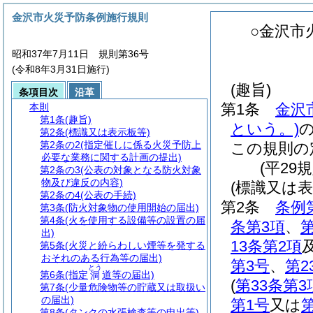
金沢市火災予防条例施行規則
○金沢市
昭和37年7月11日 規則第36号
(令和8年3月31日施行)
(趣旨)
条項目次
沿革
第1条
金沢
本則
第1条
(趣旨)
という。)
第2条
(標識又は表示板等)
第2条の2
(指定催しに係る火災予防上
この規則の
必要な業務に関する計画の提出)
(平29
第2条の3
(公表の対象となる防火対象
物及び違反の内容)
(標識又は表
第2条の4
(公表の手続)
第2条
条例
第3条
(防火対象物の使用開始の届出)
第4条
(火を使用する設備等の設置の届
条第3項
、
第
出)
13条第2項
第5条
(火災と紛らわしい煙等を発する
おそれのある行為等の届出)
第3号
、
第2
とう
第6条
(指定
道等の届出)
洞
(
第33条第3
第7条
(少量危険物等の貯蔵又は取扱い
の届出)
第1号
又は
第8条
(タンクの水張検査等の申出等)