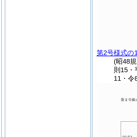
第2号様式の
(昭48
則15・
11・令