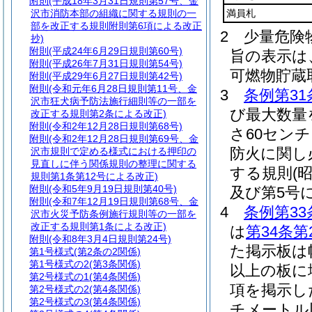
附則
(平成18年3月31日規則第57号、金
沢市消防本部の組織に関する規則の一
満員札
部を改正する規則附則第6項による改正
2
少量危険
抄)
附則
(平成24年6月29日規則第60号)
旨の表示は
附則
(平成26年7月31日規則第54号)
可燃物貯蔵
附則
(平成29年6月27日規則第42号)
附則
(令和元年6月28日規則第11号、金
3
条例第31
沢市狂犬病予防法施行細則等の一部を
び最大数量
改正する規則第2条による改正)
附則
(令和2年12月28日規則第68号)
さ60セン
附則
(令和2年12月28日規則第69号、金
防火に関し
沢市規則で定める様式における押印の
見直しに伴う関係規則の整理に関する
する規則
(
規則第1条第12号による改正)
附則
(令和5年9月19日規則第40号)
及び第5号
附則
(令和7年12月19日規則第68号、金
4
条例第33
沢市火災予防条例施行規則等の一部を
改正する規則第1条による改正)
は
第34条第
附則
(令和8年3月4日規則第24号)
た掲示板は
第1号様式
(第2条の2関係)
第1号様式の2
(第3条関係)
以上の板に
第2号様式の1
(第4条関係)
項を掲示し
第2号様式の2
(第4条関係)
第2号様式の3
(第4条関係)
チメートル