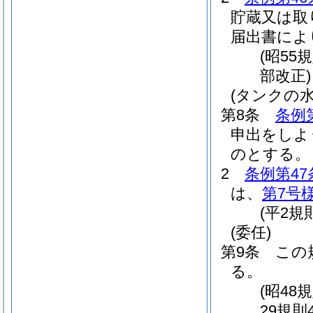
貯蔵又は取
届出書によ
(昭55
部改正)
(タンクの
第8条
条例
申出をしよ
のとする。
2
条例第47
は、
第7号
(平2規
(委任)
第9条
この
る。
(昭48
29規則