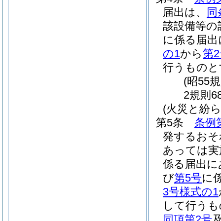
届出は、
同
該設備等の
に係る届出
の1
から
第
行うものと
(昭55
2規則6
(火災と紛
第5条
条例
発するおそ
あっては実
係る届出に
び
第5号
に
3号様式の1
して行うも
同項第2号