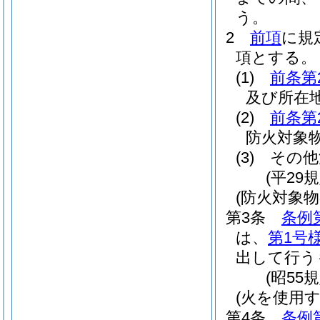
う。
2
前項
に規
項とする。
(1)
前条第
及び所在
(2)
前条第
防火対象
(3)
その他
(平29
(防火対象
第3条
条例
は、
第1号
出して行う
(昭55
(火を使用
第4条
条例