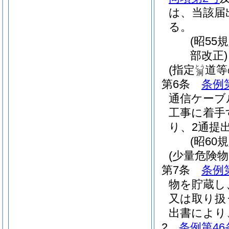
は、当該届
る。
(昭55
部改正)
(指定
道等
とう
洞
第6条
条例
通信ケーブ
工事に着手
り、2通提
(昭60
(少量危険
第7条
条例
物を貯蔵し
又は取り扱
出書により
2
条例第46