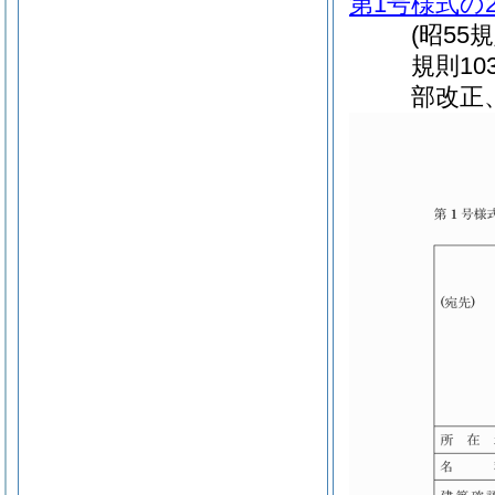
第1号様式の
(昭55
規則1
部改正