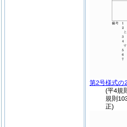
第2号様式の
(平4規
規則10
正)