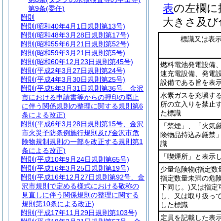
表
の左欄に
第9条
(委任)
附則
大きさ及び
附則
(昭和40年4月1日規則第13号)
附則
(昭和48年3月28日規則第17号)
標識又は表
附則
(昭和55年6月21日規則第52号)
附則
(昭和59年3月21日規則第5号)
附則
(昭和60年12月23日規則第45号)
燃料電池発電設備
附則
(平成2年3月27日規則第24号)
速充電設備、発電
附則
(平成4年3月30日規則第25号)
設備である旨を表
附則
(平成5年3月31日規則第36号、金沢
水素ガスを充塡す
市における申請書等からの押印の廃止
所の立入りを禁止
に伴う関係規則の整理に関する規則第6
た標識
条による改正)
附則
(平成6年3月28日規則第15号、金沢
「禁煙」、「火気
市火災予防条例施行規則及び金沢市危
険物品持込み厳禁
険物規制規則の一部を改正する規則第1
識
条による改正)
「喫煙所」と表示
附則
(平成10年9月24日規則第65号)
附則
(平成16年3月25日規則第19号)
少量危険物
(指定数
附則
(平成16年12月27日規則第92号、金
指定数量未満の危
沢市規則で定める様式における敬称の
下同じ。)
又は指定
見直しに伴う関係規則の整理に関する
し、又は取り扱っ
規則第10条による改正)
した標識
附則
(平成17年11月29日規則第103号)
定員を記載した表