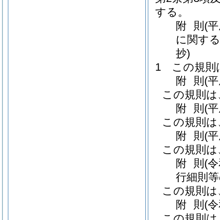
する。
附
則
(
に関する
抄)
1
この規則
附
則
(
この規則は
附
則
(
この規則は
附
則
(
この規則は
附
則
(
行細則等
この規則は
附
則
(
この規則は