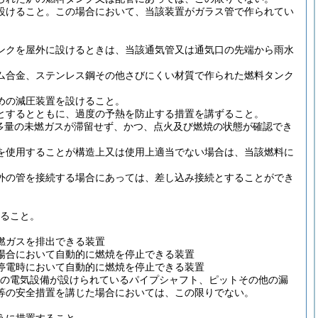
設けること。
この場合において、当該装置がガラス管で作られてい
ンクを屋外に設けるときは、当該通気管又は通気口の先端から雨水
ム合金、ステンレス鋼その他さびにくい材質で作られた燃料タンク
めの減圧装置を設けること。
とするとともに、過度の予熱を防止する措置を講ずること。
多量の未燃ガスが滞留せず、かつ、点火及び燃焼の状態が確認でき
を使用することが構造上又は使用上適当でない場合は、当該燃料に
外の管を接続する場合にあっては、差し込み接続とすることができ
。
ること。
燃ガスを排出できる装置
場合において自動的に燃焼を停止できる装置
停電時において自動的に燃焼を停止できる装置
の電気設備が設けられているパイプシャフト、ピットその他の漏
等の安全措置を講じた場合においては、この限りでない。