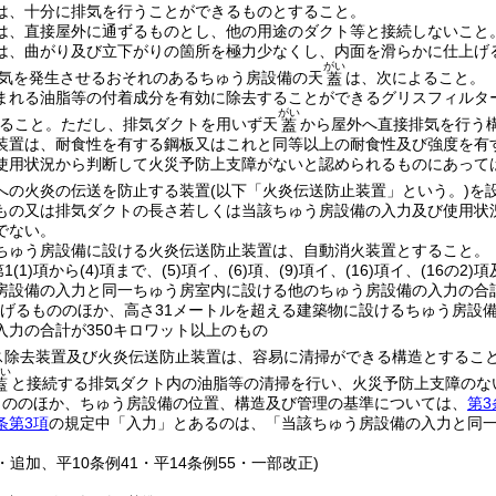
は、十分に排気を行うことができるものとすること。
は、直接屋外に通ずるものとし、他の用途のダクト等と接続しないこと
は、曲がり及び立下がりの箇所を極力少なくし、内面を滑らかに仕上げ
がい
気を発生させるおそれのあるちゅう房設備の天
は、次によること。
蓋
まれる油脂等の付着成分を有効に除去することができるグリスフィルタ
がい
ること。
ただし、排気ダクトを用いず天
から屋外へ直接排気を行う
蓋
装置は、耐食性を有する鋼板又はこれと同等以上の耐食性及び強度を有
使用状況から判断して火災予防上支障がないと認められるものにあって
への火炎の伝送を防止する装置
(以下「火炎伝送防止装置」という。)
を
もの又は排気ダクトの長さ若しくは当該ちゅう房設備の入力及び使用状
でない。
ちゅう房設備に設ける火炎伝送防止装置は、自動消火装置とすること。
1
(1)
項から
(4)
項まで、
(5)
項イ、
(6)
項、
(9)
項イ、
(16)
項イ、
(16の2)
項
房設備の入力と同一ちゅう房室内に設ける他のちゅう房設備の入力の合計
げるもののほか、高さ31メートルを超える建築物に設けるちゅう房設
入力の合計が350キロワット以上のもの
ス除去装置及び火炎伝送防止装置は、容易に清掃ができる構造とするこ
い
と接続する排気ダクト内の油脂等の清掃を行い、火災予防上支障のな
蓋
もののほか、ちゅう房設備の位置、構造及び管理の基準については、
第3
条第3項
の規定中「入力」とあるのは、「当該ちゅう房設備の入力と同
。
9・追加、平10条例41・平14条例55・一部改正)