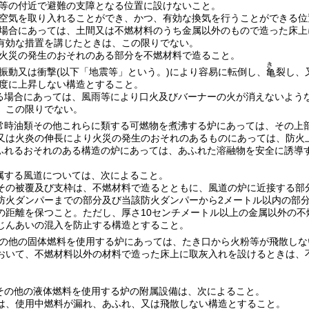
等の付近で避難の支障となる位置に設けないこと。
空気を取り入れることができ、かつ、有効な換気を行うことができる位
場合にあっては、土間又は不燃材料のうち金属以外のもので造った床上
有効な措置を講じたときは、この限りでない。
火災の発生のおそれのある部分を不燃材料で造ること。
き
振動又は衝撃
(以下「地震等」という。)
により容易に転倒し、
裂し、
亀
度に上昇しない構造とすること。
る場合にあっては、風雨等により口火及びバーナーの火が消えないよう
、この限りでない。
常時油類その他これらに類する可燃物を煮沸する炉にあっては、その上
又は火炎の伸長により火災の発生のおそれのあるものにあっては、防火
ふれるおそれのある構造の炉にあっては、あふれた溶融物を安全に誘導
属する風道については、次によること。
その被覆及び支枠は、不燃材料で造るとともに、風道の炉に近接する部
防火ダンパーまでの部分及び当該防火ダンパーから2メートル以内の部分
の距離を保つこと。
ただし、厚さ10センチメートル以上の金属以外の
じんあいの混入を防止する構造とすること。
の他の固体燃料を使用する炉にあっては、たき口から火粉等が飛散しな
おいて、不燃材料以外の材料で造った床上に取灰入れを設けるときは、
その他の液体燃料を使用する炉の附属設備は、次によること。
は、使用中燃料が漏れ、あふれ、又は飛散しない構造とすること。