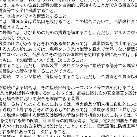
には、見やすい位置に燃料の量を自動的に覚知することができる装置を
属管等で安全に保護すること。
は、水抜きができる構造とすること。
には、通気管又は通気口を設けること。
この場合において、当該燃料タ
構造とすること。
の外面には、さび止めのための措置を講ずること。
ただし、アルミニウ
この限りでない。
過度の圧力がかかるおそれのある炉にあっては、異常燃焼を防止するた
する方式の炉にあっては、燃料タンク又は配管を直火で予熱しない構造
はプロパンガス、石炭ガスその他の気体燃料を使用する炉にあっては、
ともに、その配管については、次によること。
用すること。
ただし、燃焼装置、燃料タンク等に接続する部分で金属管
属管以外の管を使用することができる。
じ接続、フランジ接続、溶接等とすること。
ただし、金属管と金属管以
み接続による場合は、その接続部分をホースバンド等で締め付けること
又は気体燃料を使用する炉にあっては、必要に応じ次の安全装置を設け
えた場合等において安全を確保できる装置
滞留するおそれのあるものにあっては、点火前及び消火後に自動的に未
が過度に上昇するおそれのあるものにあっては、温度が過度に上昇した
して燃焼を制御する構造又は燃料の予熱を行う構造のものにあっては、
を使用する炉の配管、計量器等の附属設備は、電線、電気開閉器その他
するおそれのある場所には設けないこと。
ただし、電気設備に防爆工事
とする炉にあっては、次によること。