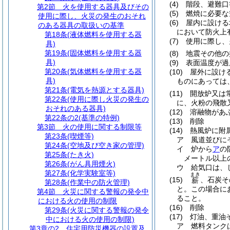
(4)
階段、避難口
第2節
火を使用する器具及びその
(5)
燃焼に必要な
使用に際し、火災の発生のおそれ
(6)
屋内に設ける
のある器具の取扱いの基準
において防火上
第18条
(液体燃料を使用する器
(7)
使用に際し、
具)
第19条
(固体燃料を使用する器
(8)
地震その他の
具)
(9)
表面温度が過
第20条
(気体燃料を使用する器
(10)
屋外に設け
具)
ものにあっては
第21条
(電気を熱源とする器具)
(11)
開放炉又は
第22条
(使用に際し火災の発生の
に、火粉の飛散
おそれのある器具)
(12)
溶融物があ
第22条の2
(基準の特例)
(13)
削除
第3節
火の使用に関する制限等
(14)
熱風炉に附
第23条
(喫煙等)
ア
風道並びに
第24条
(空地及び空き家の管理)
イ
炉から
ア
の
第25条
(たき火)
メートル以上
第26条
(がん具用煙火)
ウ
給気口は、
第27条
(化学実験室等)
まき
(15)
、石炭そ
薪
第28条
(作業中の防火管理)
と。
この場合に
第4節
火災に関する警報の発令中
ること。
における火の使用の制限
(16)
削除
第29条
(火災に関する警報の発令
(17)
灯油、重油
中における火の使用の制限)
ア
燃料タンク
第3章の2
住宅用防災機器の設置及