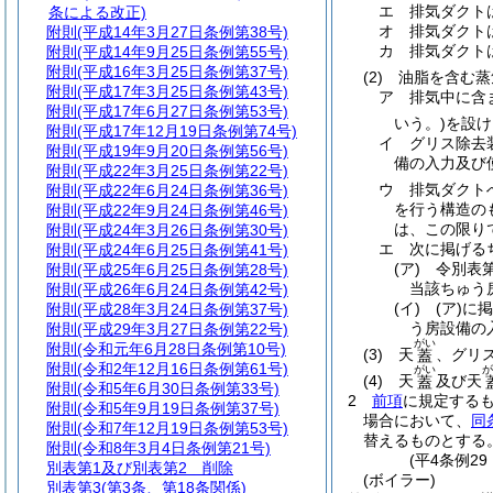
エ
排気ダクト
条による改正)
オ
排気ダクト
附則
(平成14年3月27日条例第38号)
カ
排気ダクト
附則
(平成14年9月25日条例第55号)
附則
(平成16年3月25日条例第37号)
(2)
油脂を含む蒸
附則
(平成17年3月25日条例第43号)
ア
排気中に含
附則
(平成17年6月27日条例第53号)
いう。)
を設け
附則
(平成17年12月19日条例第74号)
イ
グリス除去
附則
(平成19年9月20日条例第56号)
備の入力及び
附則
(平成22年3月25日条例第22号)
ウ
排気ダクト
附則
(平成22年6月24日条例第36号)
を行う構造の
附則
(平成22年9月24日条例第46号)
は、この限り
附則
(平成24年3月26日条例第30号)
エ
次に掲げる
附則
(平成24年6月25日条例第41号)
(ア)
令別表第
附則
(平成25年6月25日条例第28号)
当該ちゅう
附則
(平成26年6月24日条例第42号)
(イ)
(ア)
に掲
附則
(平成28年3月24日条例第37号)
う房設備の
附則
(平成29年3月27日条例第22号)
がい
附則
(令和元年6月28日条例第10号)
(3)
天
、グリ
蓋
附則
(令和2年12月16日条例第61号)
がい
が
(4)
天
及び天
蓋
附則
(令和5年6月30日条例第33号)
2
前項
に規定する
附則
(令和5年9月19日条例第37号)
場合において、
同
附則
(令和7年12月19日条例第53号)
替えるものとする
附則
(令和8年3月4日条例第21号)
(平4条例2
別表第1及び別表第2
削除
(ボイラー)
別表第3
(第3条、第18条関係)