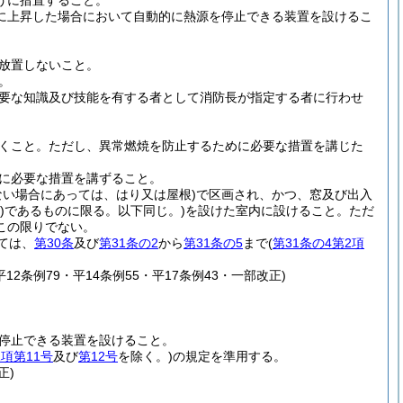
うに措置すること。
に上昇した場合において自動的に熱源を停止できる装置を設けるこ
放置しないこと。
。
要な知識及び技能を有する者として消防長が指定する者に行わせ
くこと。
ただし、異常燃焼を防止するために必要な措置を講じた
に必要な措置を講ずること。
ない場合にあっては、はり又は屋根)
で区画され、かつ、窓及び出入
)
であるものに限る。以下同じ。)
を設けた室内に設けること。
ただ
この限りでない。
ては、
第30条
及び
第31条の2
から
第31条の5
まで
(
第31条の4第2項
平12条例79・平14条例55・平17条例43・一部改正)
停止できる装置を設けること。
1項第11号
及び
第12号
を除く。)
の規定を準用する。
正)