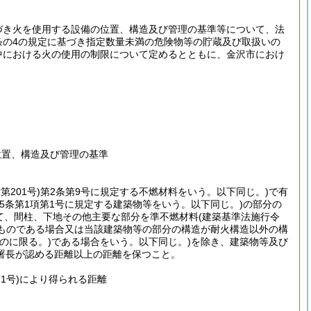
づき火を使用する設備の位置、構造及び管理の基準等について、法
条の4の規定に基づき指定数量未満の危険物等の貯蔵及び取扱いの
中における火の使用の制限について定めるとともに、金沢市におけ
位置、構造及び管理の基準
第201号)
第2条第9号に規定する不燃材料をいう。以下同じ。)
で有
5条第1項第1号に規定する建築物等をいう。以下同じ。)
の部分の
て、間柱、下地その他主要な部分を準不燃材料
(建築基準法施行令
ものである場合又は当該建築物等の部分の構造が耐火構造以外の構
のに限る。)
である場合をいう。以下同じ。)
を除き、建築物等及び
署長が認める距離以上の距離を保つこと。
1号)
により得られる距離