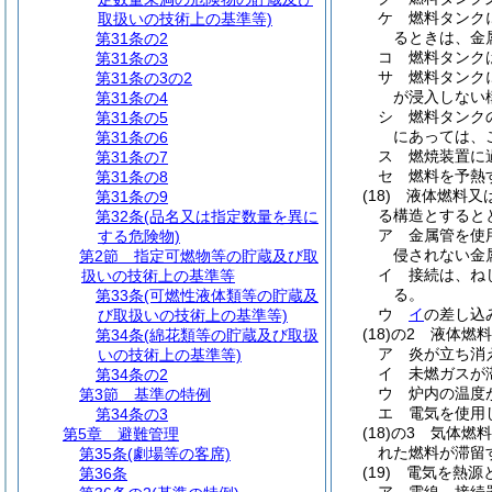
ケ
燃料タンク
取扱いの技術上の基準等)
るときは、金
第31条の2
コ
燃料タンク
第31条の3
サ
燃料タンク
第31条の3の2
が浸入しない
第31条の4
シ
燃料タンク
第31条の5
にあっては、
第31条の6
ス
燃焼装置に
第31条の7
セ
燃料を予熱
第31条の8
(18)
液体燃料又
第31条の9
る構造とすると
第32条
(品名又は指定数量を異に
ア
金属管を使
する危険物)
侵されない金
第2節
指定可燃物等の貯蔵及び取
イ
接続は、ね
扱いの技術上の基準等
る。
第33条
(可燃性液体類等の貯蔵及
ウ
イ
の差し込
び取扱いの技術上の基準等)
(18)の2
液体燃料
第34条
(綿花類等の貯蔵及び取扱
ア
炎が立ち消
いの技術上の基準等)
イ
未燃ガスが
第34条の2
ウ
炉内の温度
第3節
基準の特例
エ
電気を使用
第34条の3
(18)の3
気体燃料
第5章
避難管理
れた燃料が滞留
第35条
(劇場等の客席)
(19)
電気を熱源
第36条