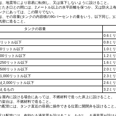
は、地震等により容易に転倒し、又は落下しないように設けること。
とたき口との間には、2メートル以上の水平距離を保つか、又は防火上
ンクにあっては、この限りでない。
は、その容量
(タンクの内容積の90パーセントの量をいう。以下同じ。)
気密に造ること。
タンクの容量
0.6ミ
0リットル以下
0.8ミ
40リットル以下
1.0ミ
100リットル以下
1.2ミ
250リットル以下
1.6ミ
500リットル以下
2.0ミ
1,000リットル以下
2.3ミ
え2,000リットル以下
2.6ミ
超えるもの
3.2ミ
を屋内に設ける場合にあっては、不燃材料で造った床上に設けること。
の架台は、不燃材料で造ること。
の配管には、タンク直近の容易に操作できる位置に開閉弁を設けること
又は配管には、有効なろ過装置を設けること。
ただし、ろ過装置が設け