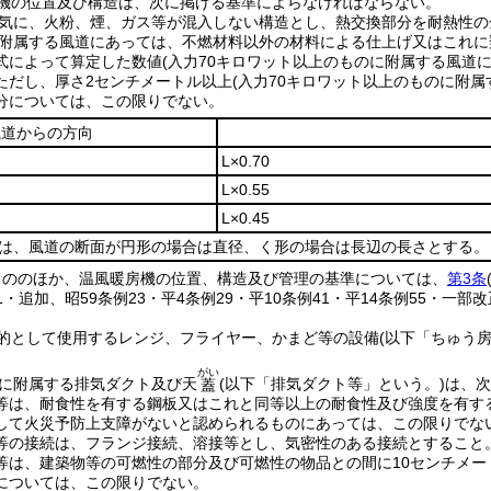
機の位置及び構造は、次に掲げる基準によらなければならない。
気に、火粉、煙、ガス等が混入しない構造とし、熱交換部分を耐熱性の
附属する風道にあっては、不燃材料以外の材料による仕上げ又はこれに
式によって算定した数値
(入力70キロワット以上のものに附属する風道に
ただし、厚さ2センチメートル以上
(入力70キロワット以上のものに附属
分については、この限りでない。
風道からの方向
L×0.70
L×0.55
L×0.45
Lは、風道の断面が円形の場合は直径、く形の場合は長辺の長さとする。
もののほか、温風暖房機の位置、構造及び管理の基準については、
第3条
31・追加、昭59条例23・平4条例29・平10条例41・平14条例55・一部改
的として使用するレンジ、フライヤー、かまど等の設備
(以下「ちゅう
。
がい
に附属する排気ダクト及び天
(以下「排気ダクト等」という。)
は、次
蓋
等は、耐食性を有する鋼板又はこれと同等以上の耐食性及び強度を有す
して火災予防上支障がないと認められるものにあっては、この限りでな
等の接続は、フランジ接続、溶接等とし、気密性のある接続とすること
等は、建築物等の可燃性の部分及び可燃性の物品との間に10センチメー
については、この限りでない。