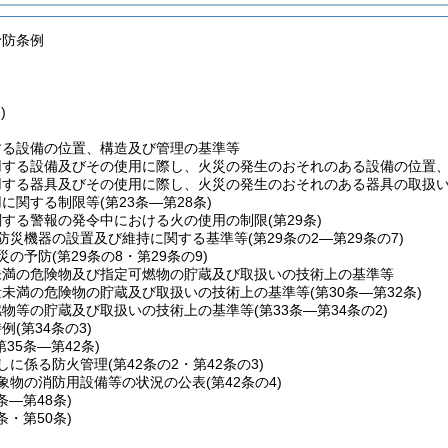
予防条例
)
する設備の位置、構造及び管理の基準等
用する設備及びその使用に際し、火災の発生のおそれのある設備の位置
用する器具及びその使用に際し、火災の発生のおそれのある器具の取扱
用に関する制限等
(第23条―第28条)
関する警報の発令中における火の使用の制限
(第29条)
防災機器の設置及び維持に関する基準等
(第29条の2―第29条の7)
災の予防
(第29条の8・第29条の9)
未満の危険物及び指定可燃物の貯蔵及び取扱いの技術上の基準等
量未満の危険物の貯蔵及び取扱いの技術上の基準等
(第30条―第32条)
燃物等の貯蔵及び取扱いの技術上の基準等
(第33条―第34条の2)
特例
(第34条の3)
第35条―第42条)
しに係る防火管理
(第42条の2・第42条の3)
象物の消防用設備等の状況の公表
(第42条の4)
3条―第48条)
9条・第50条)