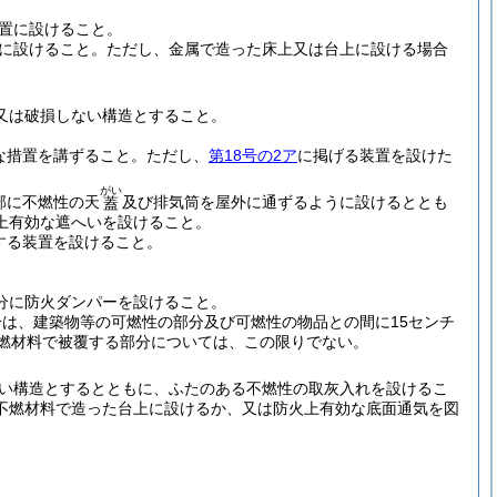
置に設けること。
に設けること。
ただし、金属で造った床上又は台上に設ける場合
又は破損しない構造とすること。
な措置を講ずること。
ただし、
第18号の2ア
に掲げる装置を設けた
がい
部に不燃性の天
及び排気筒を屋外に通ずるように設けるととも
蓋
上有効な遮へいを設けること。
する装置を設けること。
分に防火ダンパーを設けること。
は、建築物等の可燃性の部分及び可燃性の物品との間に15センチ
不燃材料で被覆する部分については、この限りでない。
い構造とするとともに、ふたのある不燃性の取灰入れを設けるこ
不燃材料で造った台上に設けるか、又は防火上有効な底面通気を図