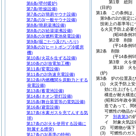
第1章
総則
第6条
(壁付暖炉)
(目的)
第7条
(乾燥設備)
第1条
この条例は
第7条の2
(簡易サウナ設備)
第9条の2の規定
第7条の3
(一般サウナ設備)
技術上の基準等に
第8条
(簡易湯沸設備)
る火災予防上必要
第8条の2
(給湯湯沸設備)
(昭48条例
第8条の3
(燃料電池発電設備)
第2章
削除
第9条
(掘ごたつ及びいろり)
(平14条例55
第9条の2
(ヒートポンプ冷暖房
第2条
削除
機)
(平14条例55
第10条
(火花を生ずる設備)
第3章
火を
第10条の2
(放電加工機)
第1節
火
第11条
(変電設備)
(炉)
第11条の2
(急速充電設備)
第3条
炉の位置及
第12条
(内燃機関を原動力とする
(1)
火災予防上安
発電設備)
効に仕上げをし
第13条
(蓄電池設備)
構造が耐火構造
第14条
(ネオン管灯設備)
(昭和25年政令第
第15条
(舞台装置等の電気設備)
造であって、間
第16条
(避雷設備)
可燃性の物品か
第17条
(水素ガスを充てんする気
ア
別表第3
の
球)
イ
対象火気設
第17条の2
(火を使用する設備に
(2)
可燃物が落下
附属する煙突)
(3)
可燃性のガス
第17条の3
(基準の特例)