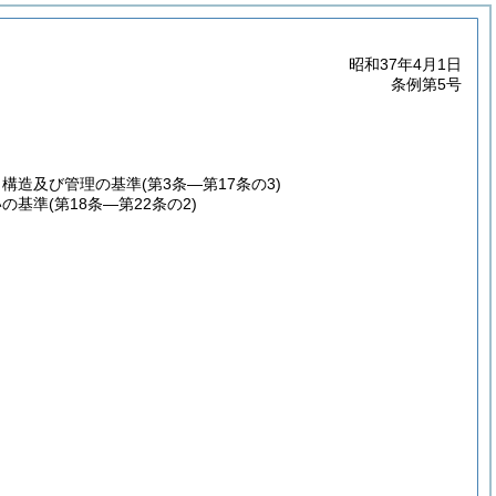
昭和37年4月1日
条例第5号
、構造及び管理の基準
(第3条―第17条の3)
いの基準
(第18条―第22条の2)