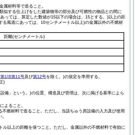
金属材料等で造ること。
類似する仕上げをした建築物等の部分及び可燃性の物品との間に
あっては、算定した数値が15以下の場合は、15とする。)
以上の距
する風道にあっては、10センチメートル以上)
の金属以外の不燃材
距離
(センチメートル)
(
第1項第11号
及び
第12号
を除く。)
の規定を準用する。
正)
房設備」という。)
の位置、構造及び管理は、次に掲げる基準によら
によること。
る不燃材料で造ること。
ただし、当該ちゅう房設備の入力及び使用
い。
。
トル以上の距離を保つこと。
ただし、金属以外の不燃材料で有効に