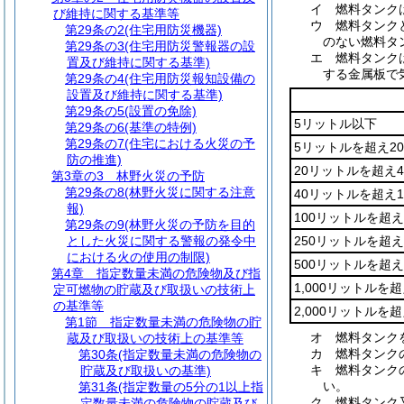
イ
燃料タンク
び維持に関する基準等
ウ
燃料タンク
第29条の2
(住宅用防災機器)
のない燃料タ
第29条の3
(住宅用防災警報器の設
エ
燃料タンク
置及び維持に関する基準)
する金属板で
第29条の4
(住宅用防災報知設備の
設置及び維持に関する基準)
第29条の5
(設置の免除)
5リットル以下
第29条の6
(基準の特例)
第29条の7
(住宅における火災の予
5リットルを超え2
防の推進)
20リットルを超え
第3章の3
林野火災の予防
第29条の8
(林野火災に関する注意
40リットルを超え
報)
100リットルを超え
第29条の9
(林野火災の予防を目的
とした火災に関する警報の発令中
250リットルを超え
における火の使用の制限)
500リットルを超え
第4章
指定数量未満の危険物及び指
1,000リットルを超
定可燃物の貯蔵及び取扱いの技術上
の基準等
2,000リットルを
第1節
指定数量未満の危険物の貯
オ
燃料タンク
蔵及び取扱いの技術上の基準等
カ
燃料タンク
第30条
(指定数量未満の危険物の
キ
燃料タンク
貯蔵及び取扱いの基準)
い。
第31条
(指定数量の5分の1以上指
ク
燃料タンク
定数量未満の危険物の貯蔵及び