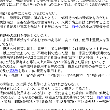
器具等は、耐熱性を有するものを使用するとともに、短絡を生じないよ
が過度に上昇するおそれのあるものにあっては、必要に応じ温度が過度
に掲げる基準によらなければならない。
常に、整理及び清掃に努めるとともに、燃料その他の可燃物をみだりに
属設備は、必要な点検及び整備を行い、火災予防上有効に保持すること
用する炉及び電気を熱源とする炉にあっては、
前号
の点検及び整備を必
料以外の燃料を使用しないこと。
により異常燃焼を生ずるおそれのある炉にあっては、使用中監視人を置
りでない。
、燃料の性質等に応じ、遮光し、又は転倒若しくは衝撃を防止するため
ット以上の炉にあっては、不燃材料で造った壁、柱、床及び天井
(天井の
築基準法第2条第9号の2ロに規定する防火設備
(以下「防火設備」という。
効な空間を保有する等防火上支障のない措置を講じた場合においては、
もののほか、液体燃料を使用する炉の位置、構造及び管理の基準につい
で及び
第8号
を除く。)
の規定を準用する。
39・昭55条例31・昭59条例23・平2条例35・平4条例29・平10条例41・
の構造は、次に掲げる基準によらなければならない。
が付着しにくく、かつ、目詰まりしにくい構造とすること。
液体燃料を使用するふろがまには、空だきをした場合に自動的に燃焼を
もののほか、ふろがまの位置、構造及び管理の基準については、
前条
(
第
31・追加、昭59条例23・平4条例29・平12条例79・平14条例55・一部改