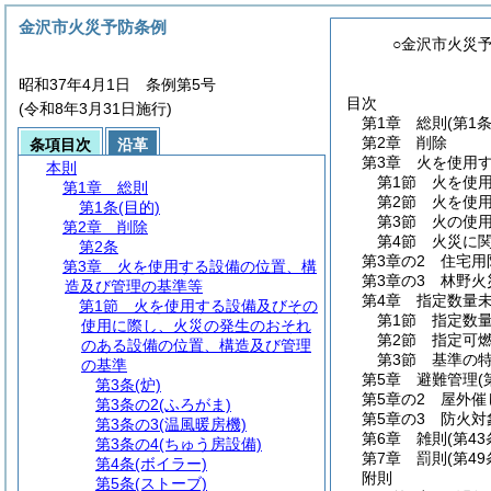
金沢市火災予防条例
○金沢市火災
昭和37年4月1日 条例第5号
目次
(令和8年3月31日施行)
第1章
総則
(第1条
第2章
削除
条項目次
沿革
第3章
火を使用
本則
第1節
火を使
第1章
総則
第2節
火を使
第1条
(目的)
第3節
火の使
第2章
削除
第4節
火災に
第2条
第3章の2
住宅用
第3章
火を使用する設備の位置、構
第3章の3
林野火
造及び管理の基準等
第4章
指定数量
第1節
火を使用する設備及びその
第1節
指定数
使用に際し、火災の発生のおそれ
第2節
指定可
のある設備の位置、構造及び管理
第3節
基準の
の基準
第5章
避難管理
(
第3条
(炉)
第5章の2
屋外催
第3条の2
(ふろがま)
第5章の3
防火対
第3条の3
(温風暖房機)
第6章
雑則
(第4
第3条の4
(ちゅう房設備)
第7章
罰則
(第4
第4条
(ボイラー)
附則
第5条
(ストーブ)