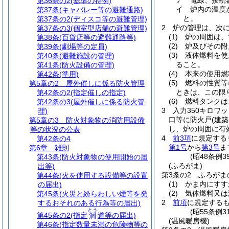
ア
電線、接続
第36条の2
(基準の特例)
イ
炉内の温度
第37条
(キャバレー等の避難通路)
と。
第37条の2
(ディスコ等の避難管理)
2
炉の管理は、次
第37条の3
(個室型店舗の避難管理)
(1)
炉の周囲は、
第38条
(百貨店等の避難通路等)
(2)
炉及びその附
第39条
(劇場等の定員)
(3)
液体燃料を使
第40条
(避難施設の管理)
ること。
第41条
(防火設備の管理)
(4)
本来の使用燃
第42条
(準用)
(5)
燃料の性質等
第5章の2
屋外催しに係る防火管理
ときは、この限
第42条の2
(指定催しの指定)
(6)
燃料タンクは
第42条の3
(屋外催しに係る防火管
3
入力350キロワ
理)
口等に防火戸
(建
第5章の3
防火対象物の消防用設備
し、炉の周囲に有
等の状況の公表
4
前3項
に規定する
第42条の4
第1号
から
第3号
ま
第6章
雑則
(昭48条例
第43条
(防火対象物の使用開始の届
(ふろがま)
出等)
第3条の2
ふろがま
第44条
(火を使用する設備等の設置
(1)
かま内にすす
の届出)
(2)
気体燃料又は
第45条
(火災と紛らわしい煙等を発
2
前項
に規定する
するおそれのある行為等の届出)
とう
(昭55条例
第45条の2
(指定
道等の届出)
洞
(温風暖房機)
第46条
(指定数量未満の危険物等の