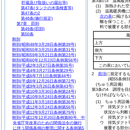
第3条の3
温風暖房
貯蔵及び取扱いの届出等)
(1)
加熱された空
第47条
(タンクの水張検査等)
(2)
温風暖房機に
第47条の2
次の表
に掲げる
第48条
(施行規定)
離を保つこと。
第7章
罰則
料で被覆する部
第49条
(罰則)
第50条
附則
上方
附則
(昭和48年3月28日条例第39号)
附則
(昭和55年3月25日条例第31号)
側方
附則
(昭和59年3月21日条例第23号)
下方
附則
(昭和60年12月23日条例第56号)
附則
(平成2年3月27日条例第35号)
この表において
附則
(平成4年3月27日条例第29号)
2
前項
に規定する
附則
(平成6年7月1日条例第44号)
(昭55条例
附則
(平成6年12月26日条例第72号)
(ちゅう房設備)
附則
(平成9年3月26日条例第43号)
第3条の4
調理を目
附則
(平成10年3月30日条例第24号)
なければならない
附則
(平成10年9月24日条例第41号)
(1)
ちゅう房設備
附則
(平成11年3月18日条例第36号)
ア
排気ダクト
附則
(平成12年3月24日条例第56号)
状況から判断
附則
(平成12年9月27日条例第79号)
イ
排気ダクト
附則
(平成12年12月20日条例第80号、中
ウ
排気ダクト
央省庁等改革のための関係法令の施行
被覆する部分
に伴う関係条例の整理に関する条例第5