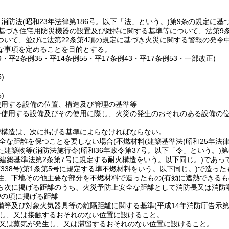
、消防法
(昭和23年法律第186号。以下「法」という。)
第9条の規定に基
に基づき住宅用防災機器の設置及び維持に関する基準等について、法第9
ついて、並びに法第22条第4項の規定に基づき火災に関する警報の発令
な事項を定めることを目的とする。
39・平2条例35・平14条例55・平17条例43・平17条例53・一部改正)
)
)
使用する設備の位置、構造及び管理の基準等
を使用する設備及びその使用に際し、火災の発生のおそれのある設備の
び構造は、次に掲げる基準によらなければならない。
全な距離を保つことを要しない場合
(不燃材料
(建築基準法
(昭和25年法律
た建築物等
(消防法施行令
(昭和36年政令第37号。以下「令」という。)
第
(建築基準法第2条第7号に規定する耐火構造をいう。以下同じ。)
であっ
338号)
第1条第5号に規定する準不燃材料をいう。以下同じ。)
で造った
柱、下地その他主要な部分を不燃材料で造ったもの
(有効に遮熱できるも
ら次に掲げる距離のうち、火災予防上安全な距離として消防長又は消防
炉の項に掲げる距離
備等及び対象火気器具等の離隔距離に関する基準
(平成14年消防庁告示第
し、又は接触するおそれのない位置に設けること。
又は蒸気が発生し、又は滞留するおそれのない位置に設けること。