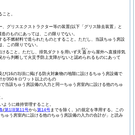
。
ること。
ー、グリスエクストラクター等の装置
(以下「グリス除去装置」と
構造のものにあっては、この限りでない。
する不燃材料で造られたものとすること。
ただし、当該ちゅう房設
は、この限りでない。
がい
設けること。
ただし、排気ダクトを用いず天
から屋外へ直接排気
蓋
況から判断して火災予防上支障がないと認められるものにあって
及び
(16の3)
項に掲げる防火対象物の地階に設けるちゅう房設備で
が350キロワット以上のもの
備で当該ちゅう房設備の入力と同一ちゅう房室内に設ける他のちゅ
と。
いように維持管理すること。
条
(
第1項第11号
から
第14号
までを除く。)
の規定を準用する。
この
一ちゅう房室内に設ける他のちゅう房設備の入力の合計が」と読み