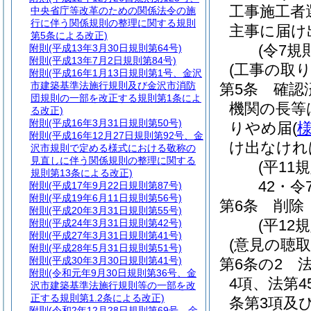
工事施工者
中央省庁等改革のための関係法令の施
行に伴う関係規則の整理に関する規則
主事に届け
第5条による改正)
(令7規
附則
(平成13年3月30日規則第64号)
附則
(平成13年7月2日規則第84号)
(工事の取り
附則
(平成16年1月13日規則第1号、金沢
市建築基準法施行規則及び金沢市消防
第5条
確認
団規則の一部を改正する規則第1条によ
機関の長等
る改正)
附則
(平成16年3月31日規則第50号)
りやめ届
(
様
附則
(平成16年12月27日規則第92号、金
け出なけれ
沢市規則で定める様式における敬称の
見直しに伴う関係規則の整理に関する
(平11
規則第13条による改正)
42・令
附則
(平成17年9月22日規則第87号)
附則
(平成19年6月11日規則第56号)
第6条
削除
附則
(平成20年3月31日規則第55号)
(平12規
附則
(平成24年3月31日規則第42号)
附則
(平成27年3月31日規則第41号)
(意見の聴取
附則
(平成28年5月31日規則第51号)
附則
(平成30年3月30日規則第41号)
第6条の2
附則
(令和元年9月30日規則第36号、金
4項、法第4
沢市建築基準法施行規則等の一部を改
正する規則第1.2条による改正)
条第3項及
附則
(令和2年12月28日規則第69号、金