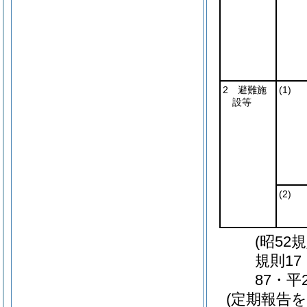
2 避難施
(1)
設等
(2)
(昭52
規則17
87・平
(定期報告