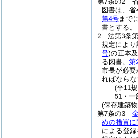
第7条の2
図書は、省
第4号
まで
書とする。
2
法第3条第
規定により
号
)
の正本及
る図書、
第
市長が必要
ればならな
(平11
51・一
(保存建築物
第7条の3
めの措置に
による登録