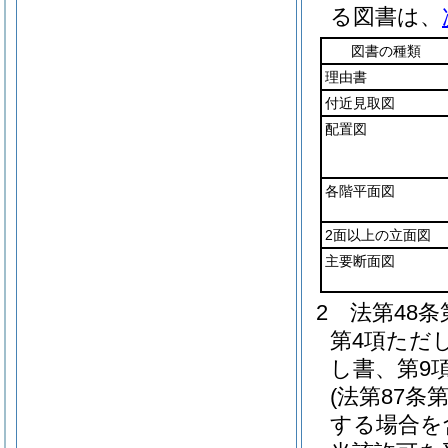
る図書は、
図書の種類
理由書
付近見取図
配置図
各階平面図
2面以上の立面図
主要断面図
2
法第48
第4項ただ
し書、第9
(法第87条
する場合を