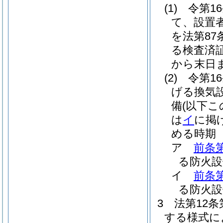
(1)
令第1
て、設置者
を法第87
る検査済
から末日
(2)
令第1
げる換気
備
(以下
は
イ
に掲
める時期
ア
前条第
る防火設
イ
前条第
る防火設
3
法第12
する様式に