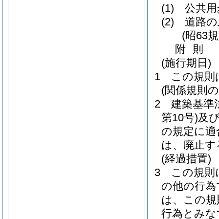
(1)
公共用
(2)
道路の
(昭63
附
則
(施行期日)
1
この規則
(関係規則の
2
建築基準
第10号)
及び
の規定に適
は、廃止す
(経過措置)
3
この規則
の他の行為
は、この規
行為とみな