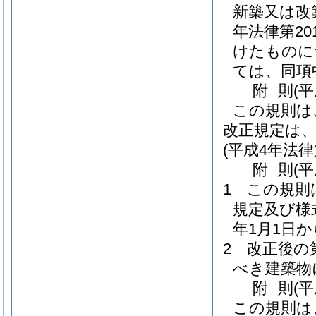
新築又は改
年法律第20
けたものに
ては、同項
附
則
(
この規則は
改正規定は
(平成4年法律
附
則
(
1
この規則
規定及び様
年1月1日
2
改正後の
べき建築物
附
則
(
この規則は