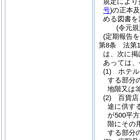
規定により
号
)
の正本及
める図書を
(令元規
(定期報告
第8条
法第
は、次に掲
あっては、
(1)
ホテル
する部分
地階又は
(2)
百貨店
途に供す
が500
階にその
する部分の