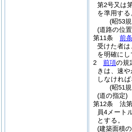
第2号又は
を準用する
(昭53
(道路の位置
第11条
前
受けた者は
を明確にし
2
前項
の規
きは、速や
しなければ
(昭51
(道の指定)
第12条
法
員4メート
とする。
(建築面積