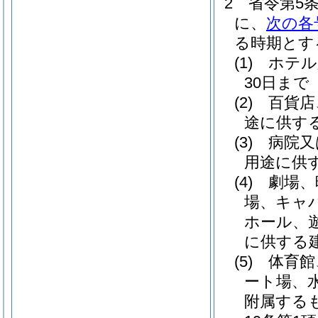
2
省令第5
に、
次の各
る時期とす
(1)
ホテル
30日まで
(2)
百貨店
途に供する
(3)
病院又
用途に供す
(4)
劇場、
場、キャ
ホール、
に供する建
(5)
体育館
ート場、
附属する