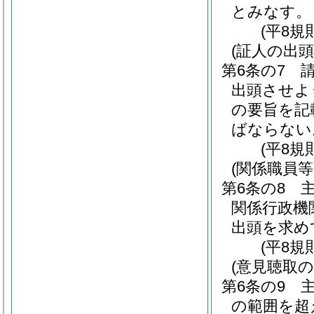
とみなす。
(平8規
(証人の出頭
第6条の7
出頭させよ
の要旨を記
ばならない
(平8規
(関係職員等
第6条の8
関係行政機
出頭を求め
(平8規
(意見聴取
第6条の9
の範囲を超