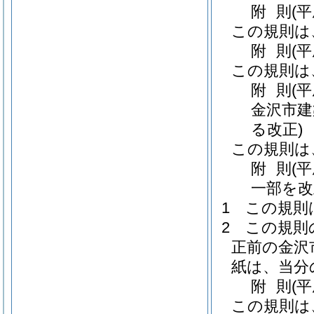
附
則
(
この規則は
附
則
(
この規則は
附
則
(
金沢市建
る改正)
この規則は
附
則
(
一部を改
1
この規則
2
この規則
正前の金沢
紙は、当分
附
則
(
この規則は