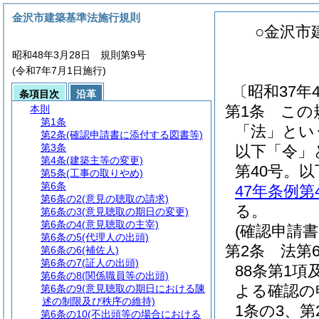
金沢市建築基準法施行規則
○金沢市
昭和48年3月28日 規則第9号
(令和7年7月1日施行)
〔昭和37年
条項目次
沿革
第1条
この
本則
第1条
「法」とい
第2条
(確認申請書に添付する図書等)
第3条
以下「令」
第4条
(建築主等の変更)
第40号。
第5条
(工事の取りやめ)
第6条
47年条例第4
第6条の2
(意見の聴取の請求)
る。
第6条の3
(意見聴取の期日の変更)
第6条の4
(意見聴取の主宰)
(確認申請
第6条の5
(代理人の出頭)
第2条
法第
第6条の6
(補佐人)
第6条の7
(証人の出頭)
88条第1
第6条の8
(関係職員等の出頭)
よる確認の
第6条の9
(意見聴取の期日における陳
述の制限及び秩序の維持)
1条の3、
第6条の10
(不出頭等の場合における