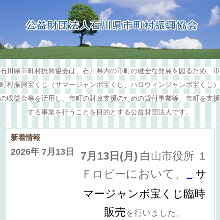
石川県市町村振興協会は、石川県内の市町の健全な発展を図るため、市
町村振興宝くじ（サマージャンボ宝くじ、ハロウィンジャンボ宝くじ）
の収益金等を活用し、市町の財政支援のための貸付事業等、市町を支援
する事業を行うことを目的とする公益財団法人です。
新着情報
2026年 7月13日
7月13日(月)
白山市役所 １
において、
Ｆロビー
サ
宝くじ幸運アンバサダー
志賀 愛咲さん
が
マージャンボ宝くじ臨時
販売
を行いました。