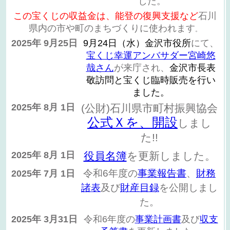
した。
この宝くじの収益金は、能登の復興支援など
石川
県内の市や町のまちづくりに使われます
。
2025年 9月25日
9月24日（水）金沢市役所
にて
、
宝くじ幸運アンバサダー宮崎悠
哉さん
が来庁され、
金沢市長表
敬訪問と宝くじ臨時販売を行い
ました。
2025年 8月 1日
(公財)石川県市町村振興協会
公式Ｘを、開設
しまし
た!!
2025年 8月 1日
役員名簿
を更新しました。
令和6年度の
事業報告書
、
財務
2025年 7月 1日
諸表
及び
財産目録
を公開しまし
た。
2025年 3月31日
令和6年度の
事業計画書
及び
収支