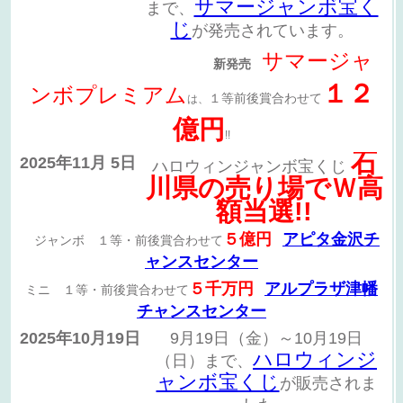
サマージャンボ宝く
まで、
じ
が発売されています。
サマージャ
新発売
１２
ンボプレミアム
１等前後賞合わせて
は、
億円
!!
石
2025年11月 5日
ハロウィンジャンボ宝くじ
川県の売り場でＷ高
額当選!!
５億円
アピタ金沢チ
ジャンボ １等・前後賞合わせて
ャンスセンター
５千万円
アルプラザ津幡
ミニ １等・前後賞合わせて
チャンスセンター
2025年10月19日
9月19日（金）～10月19日
ハロウィンジ
（日）まで、
ャンボ宝くじ
が販売されま