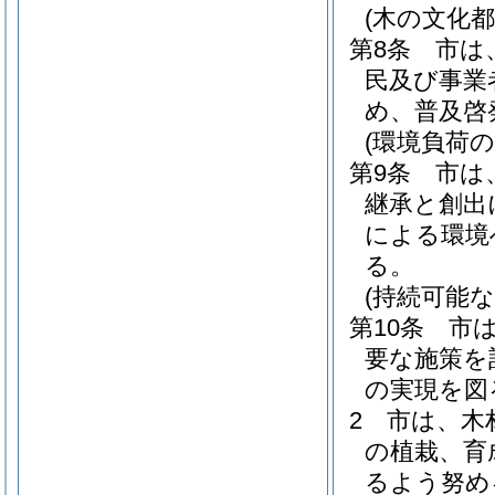
(木の文化
第8条
市は
民及び事業
め、普及啓
(環境負荷の
第9条
市は
継承と創出
による環境
る。
(持続可能
第10条
市
要な施策を
の実現を図
2
市は、木
の植栽、育
るよう努め