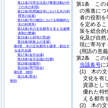
第11条
(日常生活及び事業活動の中
第1条
この
での木の利用)
の推進につ
第12条
(民間施設等における木の利
用等の促進)
者の役割を
第13条
(市の施設における積極的な
を定めるこ
木の利用等)
第14条
(木の文化都市を支える連携
策を総合的
体制の整備)
化及び自然
第15条
(人材等の育成)
第16条
(財政上の支援)
現に寄与す
第4章
木の文化都市を継承・創出す
(用語の意義
る金沢会議
第17条
(金沢会議)
第2条
この
第18条
(金沢会議の任務)
第19条
(組織等)
当該各号
に
第20条
(専門部会)
(1)
木の文
第5章
雑則
第21条
(委任)
文化を有
附則
資源とし
優れた特
える都市
(2)
木の文