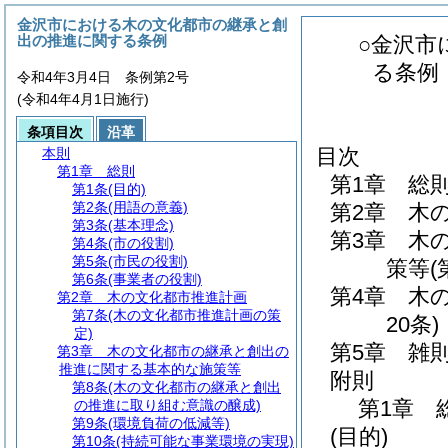
金沢市における木の文化都市の継承と創
出の推進に関する条例
○金沢市
る条例
令和4年3月4日 条例第2号
(令和4年4月1日施行)
条項目次
沿革
目次
本則
第1章
総則
第1章
総
第1条
(目的)
第2条
(用語の意義)
第2章
木
第3条
(基本理念)
第3章
木
第4条
(市の役割)
第5条
(市民の役割)
策等
(
第6条
(事業者の役割)
第4章
木
第2章
木の文化都市推進計画
第7条
(木の文化都市推進計画の策
20条)
定)
第5章
雑
第3章
木の文化都市の継承と創出の
推進に関する基本的な施策等
附則
第8条
(木の文化都市の継承と創出
第1章
の推進に取り組む意識の醸成)
第9条
(環境負荷の低減等)
(目的)
第10条
(持続可能な事業環境の実現)