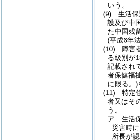
いう。
(9)
生活保
護及び中
た中国残
(平成6年法
(10)
障害
る級別が1
記載され
者保健福
に限る。)
(11)
特定
者又はそ
う。
ア
生活
災害時に
所長が認