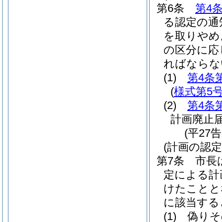
第6条
第4
る認定の通
を取りやめ
の区分に応
ればならな
(1)
第4条
(
様式第5
(2)
第4条
計画廃止
(平27
(計画の認定
第7条
市長
定による計
けたことと
に該当する
(1)
偽りそ