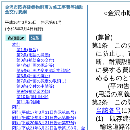
金沢市既存建築物耐震改修工事費等補助
金交付要綱
○金沢市
平成16年3月25日 告示第61号
(令和8年3月4日施行)
(趣旨)
条項目次
沿革
第1条
この
本則
第1条
(趣旨)
に防止し、
第2条
(用語の意義)
第3条
(補助金の交付)
断、耐震設
第4条
(計画の認定等)
に要する費
第5条
(計画の変更認定申請等)
第6条
(計画の廃止)
めるものと
第7条
(計画の認定の取消し)
(平28
第8条
(交付の申請等)
第9条
(補助金の額)
(用語の意義
第10条
(適用除外)
第2条
この
第11条
(雑則)
附則
当該各号
に
附則
(平成17年3月31日告示第95号)
(1)
既存建
附則
(平成18年3月31日告示第85号)
附則
(平成20年3月31日告示第57号)
輸送道路
附則
(平成21年6月22日告示第158号、金