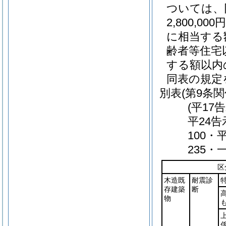
ついては、
2,800,
に相当する額
齢者等住宅
する額以内の
同表の規定
別表
(第9条関
(平17
平24告
100・
235・
区
木造既
耐震診
存建築
断
物