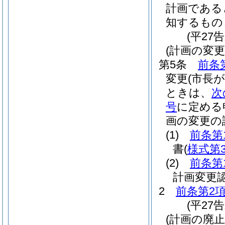
計画である
知するもの
(平27
(計画の変更
第5条
前条
変更
(市長
ときは、
次
号
に定める
画の変更の
(1)
前条第
書
(
様式第
(2)
前条第
計画変更
2
前条第2
(平27
(計画の廃止