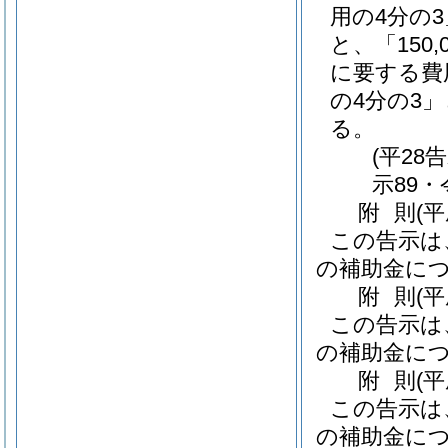
用の4分の
と、「150
に要する費
の4分の3」
る。
(平28
示89・
附
則
(
この告示は
の補助金に
附
則
(
この告示は
の補助金に
附
則
(
この告示は
の補助金に