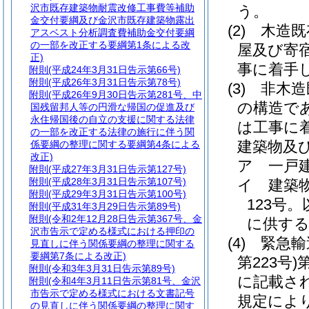
沢市既存建築物耐震改修工事費等補助
う。
金交付要綱及び金沢市既存建築物露出
(2)
木造既
アスベスト分析調査費補助金交付要綱
の一部を改正する要綱第1条による改
屋及び寄宿
正)
事に着手
附則
(平成24年3月31日告示第66号)
附則
(平成26年3月31日告示第78号)
(3)
非木造
附則
(平成26年9月30日告示第281号、中
の構造であ
国残留邦人等の円滑な帰国の促進及び
永住帰国後の自立の支援に関する法律
は工事に
の一部を改正する法律の施行に伴う関
建築物及
係要綱の整理に関する要綱第4条による
改正)
ア
一戸
附則
(平成27年3月31日告示第127号)
附則
(平成28年3月31日告示第107号)
イ
建築
附則
(平成29年3月31日告示第100号)
123号
附則
(平成31年3月29日告示第89号)
附則
(令和2年12月28日告示第367号、金
に供する
沢市告示で定める様式における押印の
(4)
緊急輸
見直しに伴う関係要綱の整理に関する
要綱第7条による改正)
第223号)
附則
(令和3年3月31日告示第89号)
に記載さ
附則
(令和4年3月11日告示第81号、金沢
市告示で定める様式における文書記号
規定によ
の見直しに伴う関係要綱の整理に関す