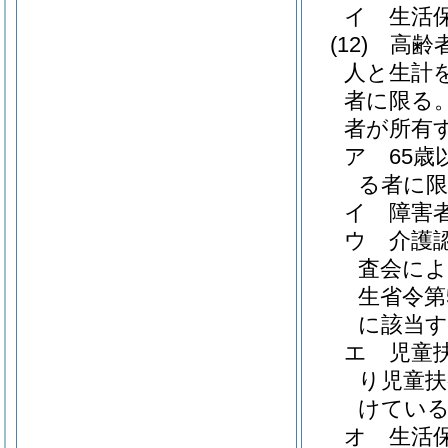
イ
生活
(12)
高齢
人と生計
者に限る。
者が所有
ア
65歳
る者に限
イ
障害
ウ
介護
査会によ
生省令第5
に該当
エ
児童
り児童扶
けてい
オ
生活