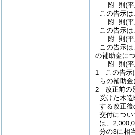
附
則
(
この告示は
附
則
(
この告示は
附
則
(
この告示は
の補助金に
附
則
(
1
この告示
らの補助金
2
改正前の
受けた木造
する改正後
交付につい
は、2,00
分の3に相当