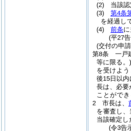
(2)
当該認
(3)
第4条
を経過し
(4)
前条
に
(平27
(交付の申請
第8条
一戸
等に限る。
を受けよう
後15日以
長は、必要
ことができ
2
市長は、
を審査し、
当該確定し
(令3告