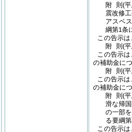
附
則
(
震改修工
アスベス
綱第1条
この告示は
附
則
(
この告示は
の補助金に
附
則
(
この告示は
の補助金に
附
則
(
滑な帰国
の一部を
る要綱第
この告示は