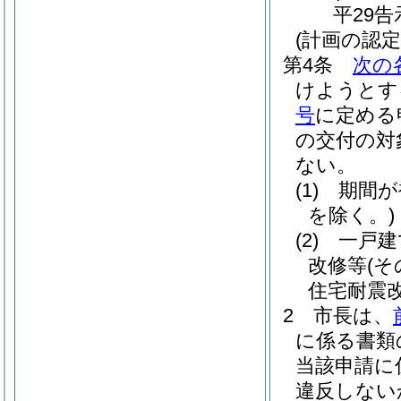
平29告
(計画の認定
第4条
次の
けようとす
号
に定める
の交付の対
ない。
(1)
期間が
を除く。)
(2)
一戸建
改修等
(
住宅耐震
2
市長は、
に係る書類
当該申請に
違反しない