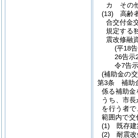
カ
その
(13)
高齢
合交付金
規定する
震改修融
(平18
26告示
令7告示
(補助金の交
第3条
補助
係る補助金
うち、市長
を行う者で
範囲内で交
(1)
既存建
(2)
耐震改