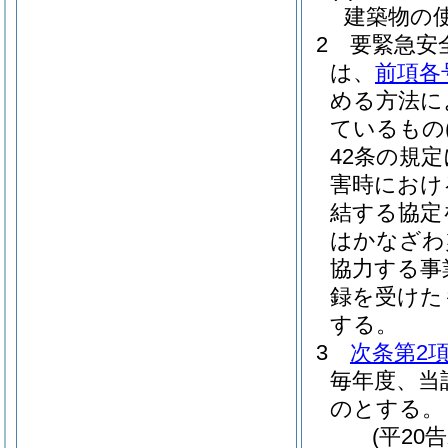
建築物の
2
要緊急安
は、
前項各
める方法に
ているもの
42条の規
害時におけ
結する協定
はかなざわ
協力する事
録を受けた
する。
3
次条第2
毎年度、当
のとする。
(平20