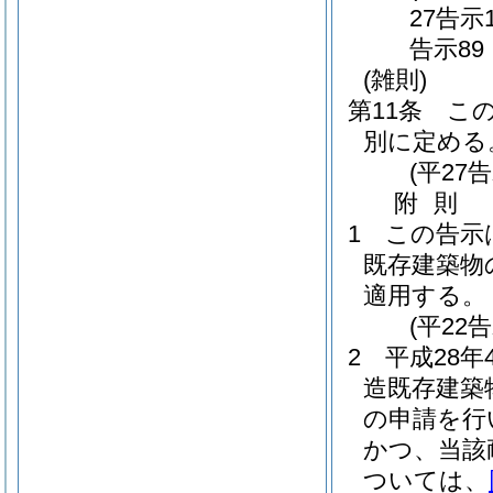
27告示
告示8
(雑則)
第11条
こ
別に定める
(平27
附
則
1
この告示
既存建築物
適用する。
(平22
2
平成28
造既存建築
の申請を行
かつ、当該
ついては、