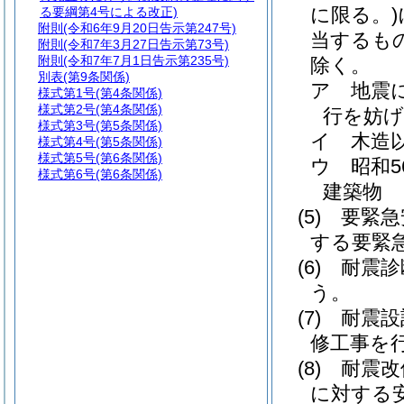
に限る。)
る要綱第4号による改正)
附則
(令和6年9月20日告示第247号)
当するも
附則
(令和7年3月27日告示第73号)
附則
(令和7年7月1日告示第235号)
除く。
別表
(第9条関係)
ア
地震
様式第1号
(第4条関係)
様式第2号
(第4条関係)
行を妨
様式第3号
(第5条関係)
イ
木造
様式第4号
(第5条関係)
様式第5号
(第6条関係)
ウ
昭和
様式第6号
(第6条関係)
建築物
(5)
要緊急
する要緊
(6)
耐震診
う。
(7)
耐震設
修工事を
(8)
耐震改
に対する