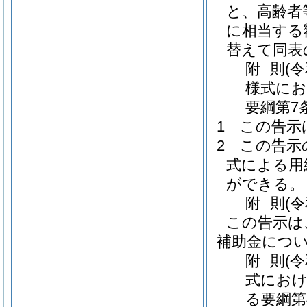
と、高齢者
に相当する額
替えて同表
附
則
(
様式にお
要綱第7
1
この告示
2
この告示
式による用
ができる。
附
則
(
この告示は
補助金につ
附
則
(
式におけ
る要綱第