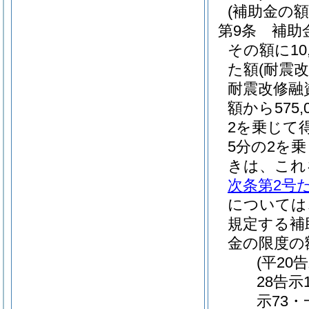
(補助金の額
第9条
補助
その額に1
た額
(耐震
耐震改修融
額から575,
2を乗じて得
5分の2を
きは、これ
次条第2号
については
規定する補
金の限度の
(平20
28告示
示73・