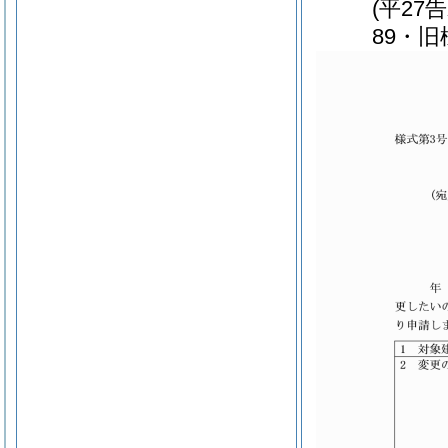
(平27
89・旧