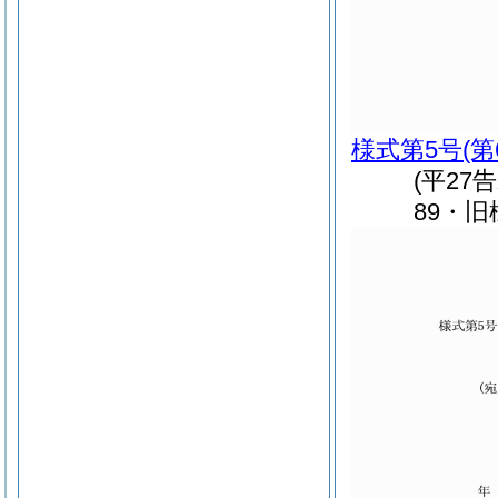
様式第5号
(
(平27
89・旧