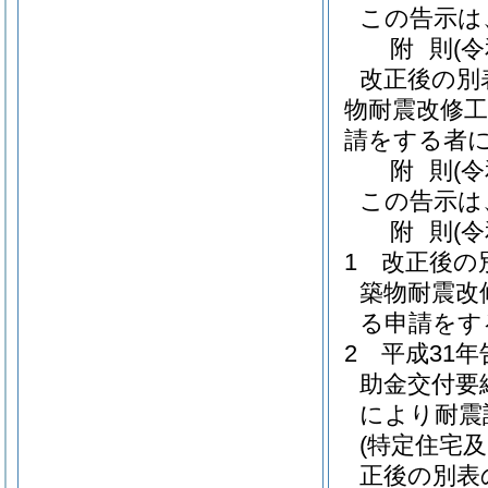
この告示は
附
則
(
改正後の別
物耐震改修工
請をする者
附
則
(
この告示は
附
則
(
1
改正後の
築物耐震改
る申請をす
2
平成31年
助金交付要
により耐震
(特定住宅
正後の別表