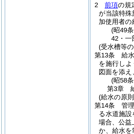
2
前項
の規
が当該特殊
加使用者の
(昭49
42・一
(受水槽等の
第13条
給
を施行しよ
図面を添え
(昭58
第3章
(給水の原則
第14条
管
る水道施設
場合、公益
か、給水を