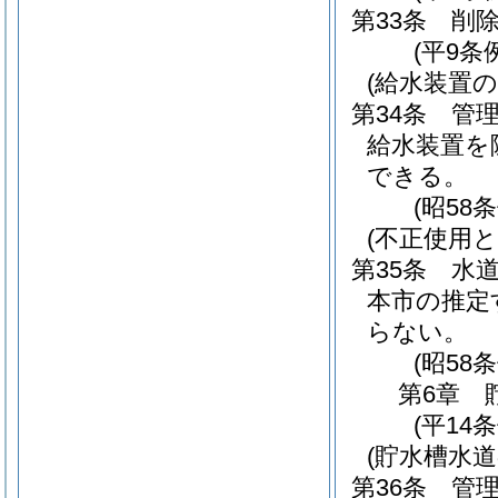
第33条
削
(平9条例
(給水装置の
第34条
管
給水装置を
できる。
(昭58
(不正使用と
第35条
水
本市の推定
らない。
(昭58
第6章
(平14
(貯水槽水
第36条
管