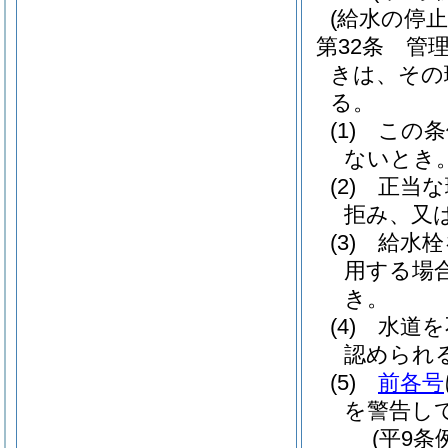
(給水の停止
第32条
管
きは、その
る。
(1)
この条
ないとき
(2)
正当な
拒み、又
(3)
給水栓
用する場
き。
(4)
水道を
認められ
(5)
前各号
を警告し
(平9条