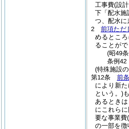
工事費
(設
下「配水施
つ、配水に
2
前項ただ
めるところ
ることがで
(昭49
条例42
(特殊施設の
第12条
前
により新た
という。)
あるときは
にこれらに
要な事業費
の一部を徴