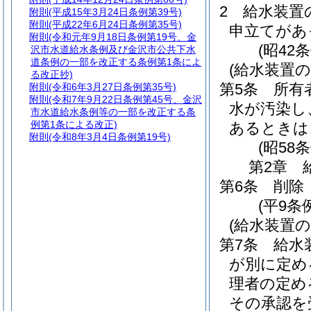
2
給水装置
附則
(平成15年3月24日条例第39号)
附則
(平成22年6月24日条例第35号)
申立てがあ
附則
(令和元年9月18日条例第19号、金
(昭42
沢市水道給水条例及び金沢市公共下水
道条例の一部を改正する条例第1条によ
(給水装置の
る改正抄)
第5条
所有
附則
(令和6年3月27日条例第35号)
附則
(令和7年9月22日条例第45号、金沢
水が汚染し
市水道給水条例等の一部を改正する条
例第1条による改正)
あるときは
附則
(令和8年3月4日条例第19号)
(昭58
第2章
第6条
削除
(平9条例
(給水装置
第7条
給水
が別に定め
理者の定め
その承認を