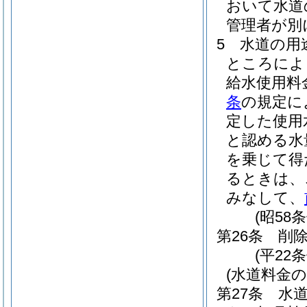
おいて水道
管理者が別
5
水道の用
ところによ
給水使用料
条
の規定に
定した使用
と認める水
を乗じて得
るときは、
みなして、
(昭58
第26条
削
(平22条
(水道料金の
第27条
水