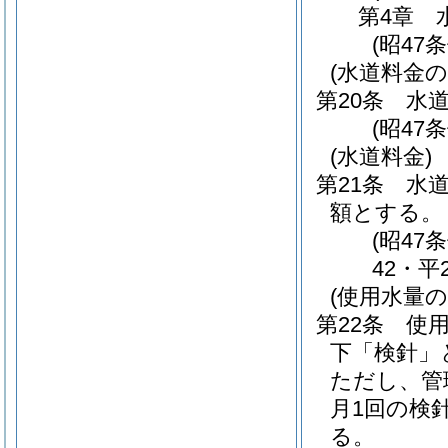
第4章
(昭47
(水道料金の
第20条
水
(昭47
(水道料金)
第21条
水
額とする。
(昭47
42・平
(使用水量の
第22条
使
下「検針」
ただし、管
月1回の検
る。