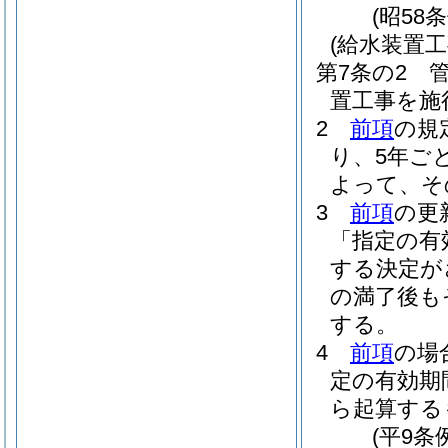
(昭58
(給水装置
第7条の2
置工事を施
2
前項
の規
り、5年ご
よって、そ
3
前項
の更
「指定の有
する決定が
の満了後も
する。
4
前項
の場
定の有効期
ら起算する
(平9条