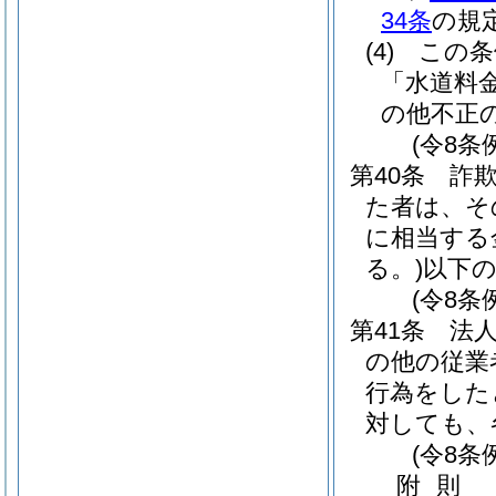
34条
の規
(4)
この条
「水道料
の他不正
(令8条
第40条
詐
た者は、そ
に相当する金
る。)
以下
(令8条
第41条
法
の他の従業
行為をした
対しても、
(令8条
附
則