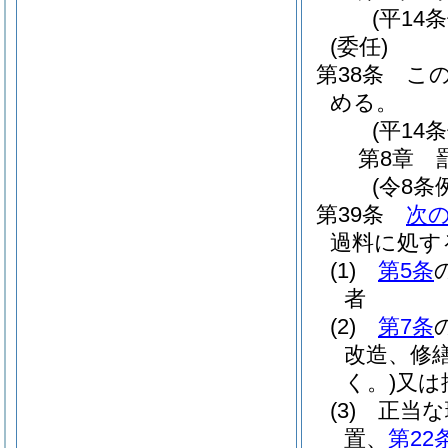
(平14
(委任)
第38条
こ
める。
(平14
第8章
(令8条
第39条
次
過料に処す
(1)
第5条
者
(2)
第7条
改造、修
く。)
又は
(3)
正当な
置、
第22