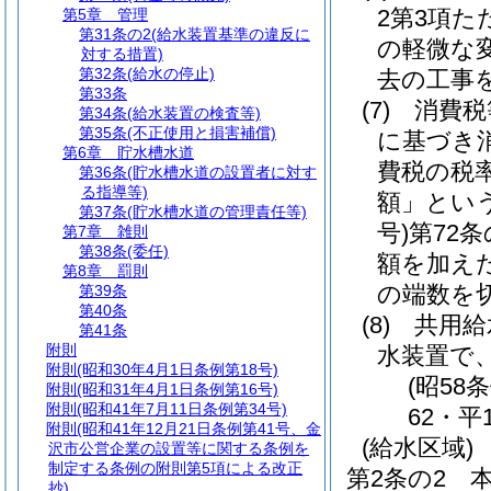
2第3項
第5章
管理
第31条の2
(給水装置基準の違反に
の軽微な
対する措置)
第32条
(給水の停止)
去の工事
第33条
(7)
消費税
第34条
(給水装置の検査等)
第35条
(不正使用と損害補償)
に基づき
第6章
貯水槽水道
費税の税
第36条
(貯水槽水道の設置者に対す
る指導等)
額」という
第37条
(貯水槽水道の管理責任等)
号)
第72
第7章
雑則
第38条
(委任)
額を加え
第8章
罰則
の端数を
第39条
第40条
(8)
共用給
第41条
附則
水装置で
附則
(昭和30年4月1日条例第18号)
(昭58
附則
(昭和31年4月1日条例第16号)
附則
(昭和41年7月11日条例第34号)
62・平
附則
(昭和41年12月21日条例第41号、金
(給水区域)
沢市公営企業の設置等に関する条例を
制定する条例の附則第5項による改正
第2条の2
抄)