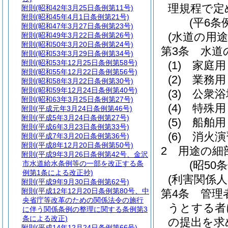
理規程で定
附則
(昭和42年3月25日条例第11号)
附則
(昭和45年4月1日条例第21号)
(平6条
附則
(昭和47年3月27日条例第23号)
(水道の用途
附則
(昭和49年3月22日条例第26号)
附則
(昭和50年3月20日条例第24号)
第3条
水道
附則
(昭和53年3月29日条例第34号)
附則
(昭和53年12月25日条例第58号)
(1)
家庭用
附則
(昭和55年12月22日条例第56号)
(2)
業務用
附則
(昭和58年3月22日条例第30号)
附則
(昭和59年12月24日条例第40号)
(3)
公衆浴
附則
(昭和63年3月25日条例第27号)
(4)
特殊用
附則
(平成元年3月24日条例第46号)
附則
(平成5年3月24日条例第27号)
(5)
船舶用
附則
(平成6年3月23日条例第33号)
(6)
消火演
附則
(平成7年3月20日条例第36号)
附則
(平成8年12月20日条例第50号)
2
用途の細
附則
(平成9年3月26日条例第42号、金沢
(昭50
市水道給水条例等の一部を改正する条
例第1条による改正抄)
(利害関係人
附則
(平成9年9月30日条例第62号)
附則
(平成12年12月20日条例第80号、中
第4条
管理
央省庁等改革のための関係法令の施行
うとする者
に伴う関係条例の整理に関する条例第3
条による改正)
の提出を求
附則
(平成14年12月24日条例第66号)