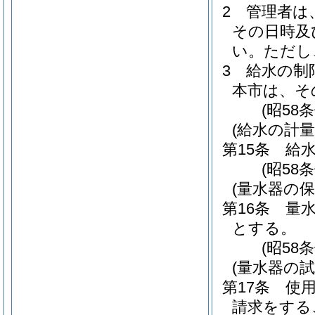
2
管理者は
その日時及
い。
ただし
3
給水の制
本市は、そ
(昭58
(給水の計量
第15条
給
(昭58
(量水器の保
第16条
量
とする。
(昭58
(量水器の試
第17条
使
請求をする