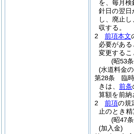
を、毎月検
針日の翌日
し、廃止し
収する。
2
前項本文
必要がある
変更するこ
(昭53
(水道料金の
第28条
臨
きは、
前条
算額を前納
2
前項
の規
止のとき精
(昭47
(加入金)