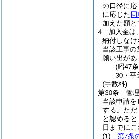
の口径に応
に応じた
同
加えた額と
4
加入金は
納付しなけ
当該工事の
願い出があ
(昭47
30・平
(手数料)
第30条
管
当該申請を
する。
ただ
と認めると
日までにこ
(1)
第7条