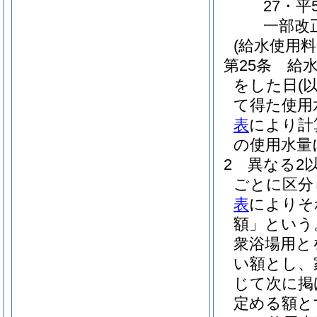
27・平
一部改
(給水使用
第25条
給
をした日
(
て得た使用
表
により計
の使用水量
2
異なる2
ごとに区分
表
によりそ
額」という
衆浴場用と
い額とし、
じて次に掲
定める額と