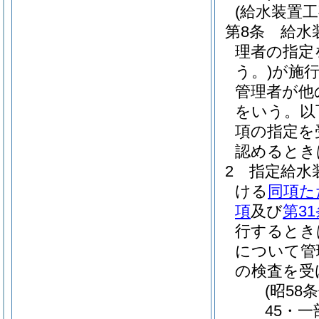
(給水装置工
第8条
給水
理者の指定
う。)
が施
管理者が他
をいう。以
項の指定を
認めるとき
2
指定給水
ける
同項た
項
及び
第3
行するとき
について管
の検査を受
(昭58
45・一