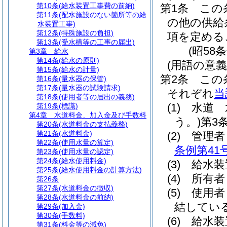
第10条
(給水装置工事費の前納)
第1条
この
第11条
(配水施設のない箇所等の給
の他の供給
水装置工事)
第12条
(特殊施設の負担)
項を定める
第13条
(受水槽等の工事の届出)
(昭58
第3章
給水
第14条
(給水の原則)
(用語の意義
第15条
(給水の計量)
第2条
この
第16条
(量水器の保管)
第17条
(量水器の試験請求)
それぞれ
当
第18条
(使用者等の届出の義務)
(1)
水道 
第19条
(標識)
第4章
水道料金、加入金及び手数料
う。)
第3
第20条
(水道料金の支払義務)
第21条
(水道料金)
(2)
管理
第22条
(使用水量の算定)
条例第41号
第23条
(使用水量の認定)
第24条
(給水使用料金)
(3)
給水装
第25条
(給水使用料金の計算方法)
(4)
所有者
第26条
第27条
(水道料金の徴収)
(5)
使用者
第28条
(水道料金の前納)
結してい
第29条
(加入金)
第30条
(手数料)
(6)
給水装
第31条
(料金等の減免)