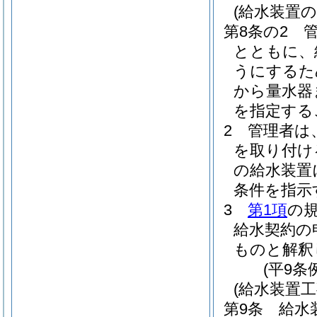
(給水装置
第8条の2
とともに、
うにするた
から量水器
を指定する
2
管理者は
を取り付け
の給水装置
条件を指示
3
第1項
の
給水契約の
ものと解釈
(平9条
(給水装置
第9条
給水