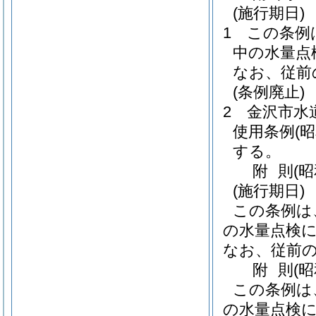
(施行期日)
1
この条例
中の水量点
なお、従前
(条例廃止)
2
金沢市水
使用条例
(
する。
附
則
(
(施行期日)
この条例は
の水量点検
なお、従前
附
則
(
この条例は
の水量点検