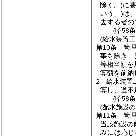
除く。)
に
いう。)
は
去する者の
(昭58
(給水装置工
第10条
管
事を除き、
等相当額を
算額を前納
2
給水装置
算し、過不
(昭58
(配水施設
第11条
管
当該施設の
みには応じ