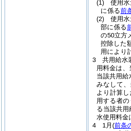
(1)
使用水
に係る
前
(2)
使用水
部に係る
の50立
控除した
用により
3
共用給水
用料金は、
当該共用給
みなして、
より計算し
用する者の
る当該共用
水使用料金
4
1月
(
前条