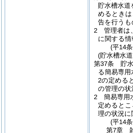
貯水槽水道
めるときは
告を行うも
2
管理者は
に関する情
(平14
(貯水槽水
第37条
貯
る簡易専用
2の定める
の管理の状
2
簡易専用
定めるとこ
理の状況に
(平14
第7章