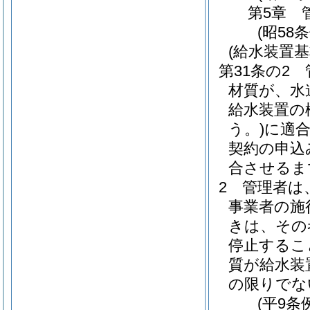
第5章
(昭58
(給水装置
第31条の2
材質が、水
給水装置の
う。)
に適
契約の申込
合させるま
2
管理者は
事業者の施
きは、その
停止するこ
質が給水装
の限りでな
(平9条