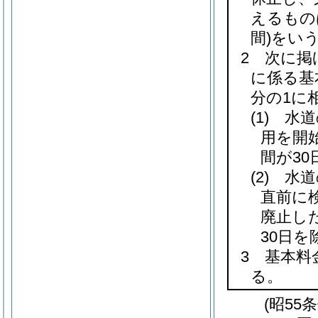
えるもの
間)
をい
2 次に掲
に係る基
分の1に
(1)
水道
用を開
間が30
(2)
水道
直前に
廃止し
30日を
3 基本
る。
(昭55