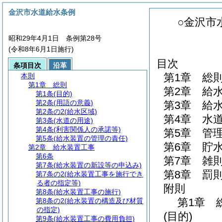
金沢市水道給水条例
○金沢市
昭和29年4月1日 条例第28号
(令和8年6月1日施行)
目次
条項目次
沿革
第1章
総
本則
第1章
総則
第2章
給
第1条
(目的)
第2条
(用語の意義)
第3章
給
第2条の2
(給水区域)
第4章
水
第3条
(水道の用途)
第4条
(利害関係人の承諾等)
第5章
管
第5条
(給水装置の管理の責任)
第6章
貯
第2章
給水装置工事
第6条
第7章
雑
第7条
(給水装置の新設等の申込み)
第8章
罰
第7条の2
(給水装置工事を施行でき
る者の指定等)
附則
第8条
(給水装置工事の施行)
第1章
第8条の2
(給水装置の構造及び材質
の指定)
(目的)
第9条
(給水装置工事の費用負担)