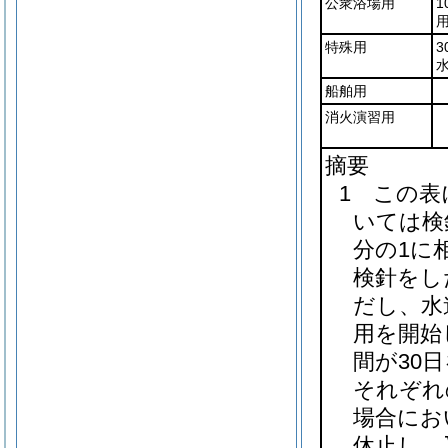
公衆浴場用
用
特殊用
水
船舶用
消火演習用
摘要
1 この表
いては検
分の1に
検針をし
だし、水
用を開始
間が30
それぞれ
場合にお
休止し、