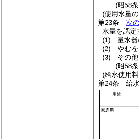
(昭58
(使用水量の
第23条
次
水量を認定
(1)
量水器
(2)
やむを
(3)
その他
(昭58
(給水使用料
第24条
給
用途
家庭用