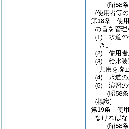
(昭58
(使用者等の
第18条
使
の旨を管理
(1)
水道の
き。
(2)
使用者
(3)
給水装
共用を廃
(4)
水道の
(5)
演習の
(昭58
(標識)
第19条
使
なければな
(昭58