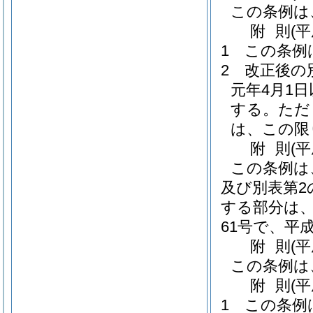
この条例は
附
則
(
1
この条例
2
改正後の
元年4月1
する。
ただ
は、この限
附
則
(
この条例は
及び別表第2
する部分は
61号で、平
附
則
(
この条例は
附
則
(
1
この条例