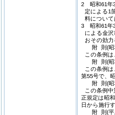
2
昭和61
定による1
料について
3
昭和61
による金沢
おその効力
附
則
(
この条例は
附
則
(
この条例は
第55号で、昭
附
則
(
この条例中
正規定は昭和
日から施行
附
則
(