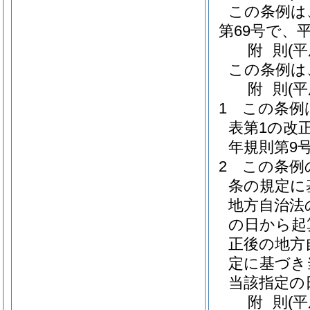
この条例は
第69号で、平
附
則
(
この条例は
附
則
(平
1
この条例
表第1の改
年規則第9号
2
この条例
条の規定に
地方自治法
の日から起
正後の地方
定に基づき
当該指定の
附
則
(