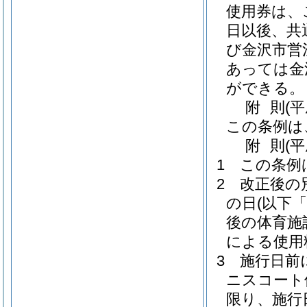
使用券は、
日以後、共
び金沢市営
あっては金
ができる。
附
則
(
この条例は
附
則
(
1
この条例
2
改正後の
の日
(以下
後の体育施
による使用
3
施行日前
ニスコート
限り、施行