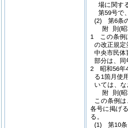
場に関す
第59号で
(2)
第6条
附
則
(
1
この条例
の改正規定
中央市民体
部分は、同
2
昭和56
る1箇月使
いては、な
附
則
(
この条例は
各号に掲げ
る。
(1)
第10