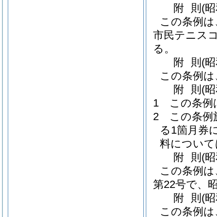
附
則
(
この条例は
市民テニスコ
る。
附
則
(
この条例は
附
則
(
1
この条例
2
この条例
る1箇月券
料について
附
則
(昭
この条例は
第22号で、
附
則
(
この条例は