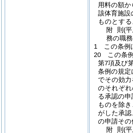
用料の額か
該体育施設
ものとする
附
則
(
務の職務
1
この条例
20
この条
第7項及び第
条例の規定
でその効力
のそれぞれ
る承認の申
ものを除き
がした承認
の申請その
附
則
(