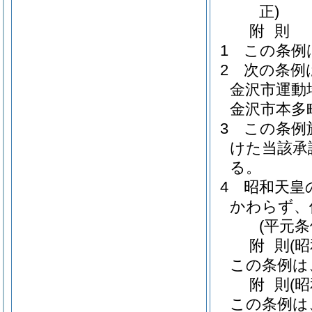
正)
附
則
1
この条例
2
次の条例
金沢市運動
金沢市本多
3
この条例
けた当該承
る。
4
昭和天皇
かわらず、
(平元条
附
則
(
この条例は
附
則
(
この条例は