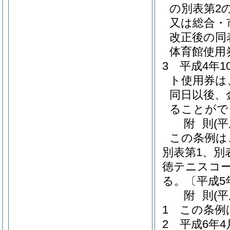
の別表第2
又は総合・
改正後の同
体育館使用
3
平成4年
ト使用券は
同日以後、
ることがで
附
則
(
この条例は
別表第1、別
徳テニスコ
る。
〔平成5
附
則
(
1
この条例
2
平成6年