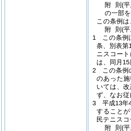
附
則
(
の一部を
この条例は
附
則
(
1
この条例
条、別表第
ニスコート
は、同月1
2
この条例
のあった施
いては、改
ず、なお従
3
平成13
することが
民テニスコ
附
則
(