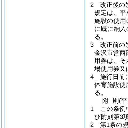
2
改正後の
規定は、平成
施設の使用
に既に納入
る。
3
改正前の
金沢市営西
用券は、そ
場使用券又
4
施行日前
体育施設使
る。
附
則
(
1
この条例
び附則第3
2
第1条の