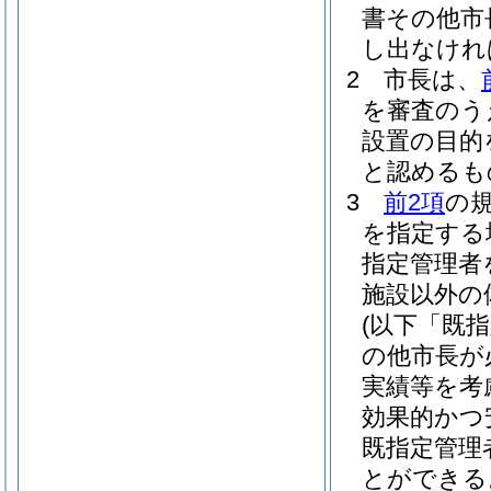
書その他市
し出なけれ
2
市長は、
を審査のう
設置の目的
と認めるも
3
前2項
の
を指定する
指定管理者
施設以外の
(以下「既
の他市長が
実績等を考
効果的かつ
既指定管理
とができる