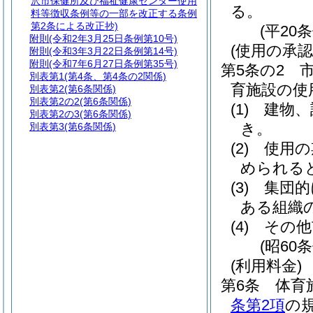
沢市保健所及び福祉健康センター使用
る。
料等徴収条例等の一部を改正する条例
第2条による改正抄)
(平20
附則
(令和2年3月25日条例第10号)
(使用の承認
附則
(令和3年3月22日条例第14号)
附則
(令和7年6月27日条例第35号)
第5条の2
別表第1
(第4条、第4条の2関係)
育施設の使
別表第2
(第6条関係)
別表第2の2
(第6条関係)
(1)
建物、
別表第2の3
(第6条関係)
き。
別表第3
(第6条関係)
(2)
使用の
められる
(3)
集団的
ある組織
(4)
その他
(昭60
(利用料金)
第6条
体育
条第2項
の