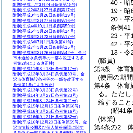
40・昭
附則
(平成元年3月24日条例第18号)
19・昭
附則
(平成2年3月27日条例第17号)
附則
(平成3年3月26日条例第19号)
20・平
附則
(平成4年3月27日条例第16号)
附則
(平成4年10月1日条例第59号)
条例41
附則
(平成5年3月24日条例第14号)
23・平
附則
(平成6年3月23日条例第17号)
附則
(平成6年7月1日条例第41号)
42・平
附則
(平成7年3月20日条例第15号)
13・令
附則
(平成9年3月26日条例第42号、金沢
市水道給水条例等の一部を改正する条
(職員)
例第2条による改正抄)
第3条
体育
附則
(平成11年3月18日条例第17号)
附則
(平成12年3月24日条例第33号、金
(使用の期間
沢市体育施設条例等の一部を改正する
第4条
体育
条例第1条による改正)
附則
(平成13年3月23日条例第22号)
る。
ただし
附則
(平成14年3月27日条例第23号)
附則
(平成15年3月24日条例第21号)
縮すること
附則
(平成15年12月15日条例第68号)
(昭41
附則
(平成16年3月25日条例第16号)
附則
(平成16年9月21日条例第52号)
(休業)
附則
(平成16年12月20日条例第59号、金
第4条の2
沢市情報公開及び個人情報保護に関す
る条例の一部を改正する条例附則第6項