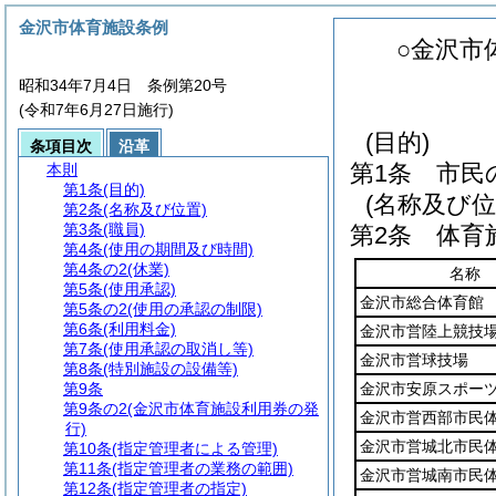
金沢市体育施設条例
○金沢市
昭和34年7月4日 条例第20号
(令和7年6月27日施行)
(目的)
条項目次
沿革
第1条
市民
本則
第1条
(目的)
(名称及び位
第2条
(名称及び位置)
第3条
(職員)
第2条
体育
第4条
(使用の期間及び時間)
第4条の2
(休業)
名称
第5条
(使用承認)
金沢市総合体育館
第5条の2
(使用の承認の制限)
第6条
(利用料金)
金沢市営陸上競技
第7条
(使用承認の取消し等)
金沢市営球技場
第8条
(特別施設の設備等)
第9条
金沢市安原スポー
第9条の2
(金沢市体育施設利用券の発
金沢市営西部市民
行)
金沢市営城北市民
第10条
(指定管理者による管理)
第11条
(指定管理者の業務の範囲)
金沢市営城南市民
第12条
(指定管理者の指定)