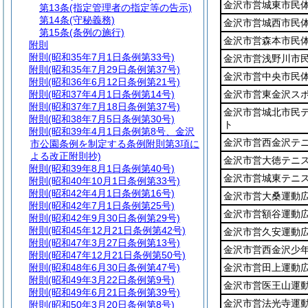
金沢市営城東市民
第13条
(指定管理者の指定等の告示)
第14条
(守秘義務)
金沢市営城西市民
第15条
(条例の施行)
金沢市営森本市民
附則
附則
(昭和35年7月1日条例第33号)
金沢市営浅野川市
附則
(昭和35年7月29日条例第37号)
金沢市営中央市民
附則
(昭和36年6月12日条例第21号)
附則
(昭和37年4月1日条例第14号)
金沢市営東金沢ス
附則
(昭和37年7月18日条例第37号)
金沢市営城北市民
附則
(昭和38年7月5日条例第30号)
ト
附則
(昭和39年4月1日条例第8号、金沢
金沢市営西金沢テ
市公園条例を制定する条例附則第3項に
よる改正附則抄)
金沢市営大徳テニ
附則
(昭和39年8月1日条例第40号)
金沢市営城東テニ
附則
(昭和40年10月1日条例第33号)
附則
(昭和42年4月1日条例第16号)
金沢市営大桑運動
附則
(昭和42年7月1日条例第25号)
金沢市営額谷運動
附則
(昭和42年9月30日条例第29号)
附則
(昭和45年12月21日条例第42号)
金沢市営久安運動
附則
(昭和47年3月27日条例第13号)
金沢市営西金沢少
附則
(昭和47年12月21日条例第50号)
附則
(昭和48年6月30日条例第47号)
金沢市営田上運動
附則
(昭和49年3月22日条例第9号)
金沢市営医王山運
附則
(昭和49年6月21日条例第39号)
金沢市営法光寺運
附則
(昭和50年3月20日条例第8号)