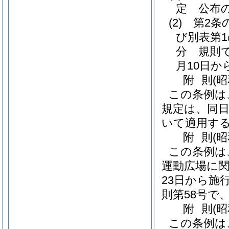
定 公布
(2)
第2条
び別表第
分 規則で
月10日か
附
則
(
この条例は
規定は、同
いて適用す
附
則
(
この条例は
運動広場に関
23日から施
則第58号で、
附
則
(
この条例は