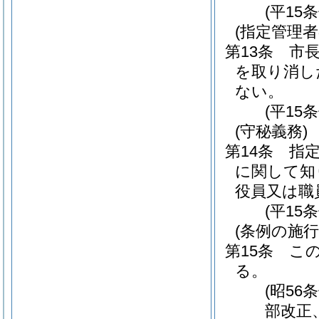
(平15
(指定管理
第13条
市
を取り消し
ない。
(平15
(守秘義務)
第14条
指
に関して知
役員又は職
(平15
(条例の施行
第15条
こ
る。
(昭56
部改正