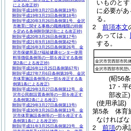
いものとす
による改正抄)
に必要があ
附則
(平成18年3月27日条例第19号)
附則
(平成19年3月23日条例第18号)
る。
附則
(平成20年3月26日条例第1号、金沢
2
前項本文
市教育に関する事務の職務権限の特例
を定める条例附則第2項による改正抄)
あっては、
附則
(平成20年3月26日条例第17号)
附則
(平成21年9月18日条例第42号)
する。
附則
(平成26年3月25日条例第26号、金
沢市保健所及び福祉健康センター使用
料等徴収条例等の一部を改正する条例
金沢市営西部市民
第2条による改正抄)
附則
(平成26年12月25日条例第67号)
金沢市西部市民憩
附則
(平成27年7月6日条例第39号、金沢
(昭56
市体育施設条例等の一部を改正する条
例第1条による改正)
17・平
附則
(平成29年3月27日条例第12号、金
部改正)
沢市公民館設置条例等の一部を改正す
る条例第2条による改正)
(使用承認)
附則
(平成29年3月27日条例第13号)
第5条
体育
附則
(平成30年3月26日条例第13号、金
沢市体育施設条例等の一部を改正する
なければな
条例第1条による改正抄)
附則
(平成31年3月25日条例第23号、金
2
前項
の承