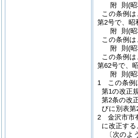
附
則
(昭
この条例は
第2号で、昭
附
則
(
この条例は
附
則
(
この条例は
第62号で、昭
附
則
(
1
この条例
第1の改正
第2条の改
びに別表第
2
金沢市市
に改正する
〔次のよ