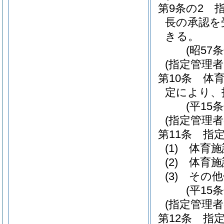
第9条の2
長の承認を
きる。
(昭57
(指定管理
第10条
体育
定により、
(平15
(指定管理
第11条
指
(1)
体育施
(2)
体育施
(3)
その他
(平15
(指定管理者
第12条
指