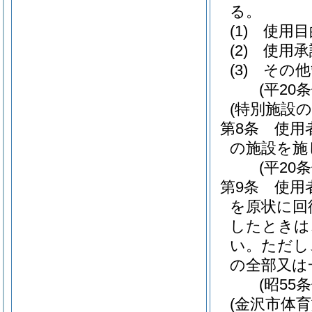
る。
(1)
使用目
(2)
使用承
(3)
その他
(平20
(特別施設の
第8条
使用
の施設を施
(平20
第9条
使用
を原状に回
したときは
い。
ただし
の全部又は
(昭55
(金沢市体